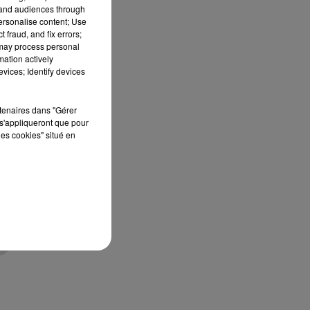
tand audiences through
personalise content; Use
 fraud, and fix errors;
 may process personal
e
mation actively
vices; Identify devices
rtenaires dans "Gérer
ns
s'appliqueront que pour
les cookies" situé en
 à