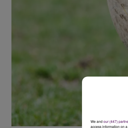
We and
our (447) partn
access information on a 