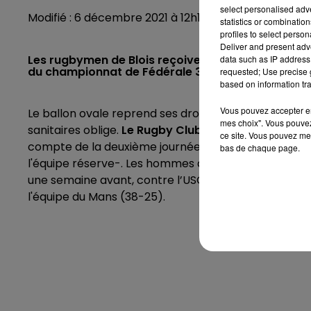
select personalised ad
Modifié : 6 décembre 2021 à 12h12 par La rédaction 
statistics or combinatio
profiles to select person
Deliver and present adv
Les rugbymen de Blois reçoivent leurs voisins de
data such as IP address 
du championnat de Fédérale 3.
requested; Use precise g
based on information tra
Vous pouvez accepter en 
Le ballon ovale reprend ses droits au stade Saint-Ge
mes choix". Vous pouvez
sanitaires oblige.
Le Rugby Club de Blois recevra c
ce site. Vous pouvez met
compte de la deuxième journée du championnat de F
bas de chaque page.
l'équipe réserve-. Les hommes de Yannick Ouadec et 
une semaine avant, contre l’USO Massif-Central (16
l'équipe du Mans (38-25).