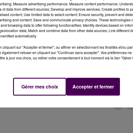
vertising; Measure advertising performance; Measure content performance; Unders
Borderie
ns of data from different sources; Develop and improve services; Create profiles to 
alised content; Use limited data to select content; Ensure security, prevent and detect
ertising and content; Save and communicate privacy choices. These technologies
 Joué-lès-Tours ce dimanche 3 octobre, pour le compt
and browsing data to offer following functionalities: Identify devices based on infor
eolocation data; Match and combine data from other data sources; Link different de
nsmitted automatically.
cliquant sur "Accepter et fermer", ou affiner en sélectionnant les finalités et/ou pa
orges, après onze mois d'interruption, crise et restrictio
 également refuser en cliquant sur "Continuer sans accepter". Vos préférences ne 
e dimanche 3 octobre l’US Joué-lès-Tours
pour le
tre à jour vos choix, ou retirer votre consentement à tout moment via le lien "Gérer 
édérale 3. Le coup d’envoi sera donné à 15h -13h30 pour
Florent Moulin avaient entamé la saison sur une victoire
-20), de même que les Jocondiens s'étaient imposés face
Gérer mes choix
Accepter et fermer