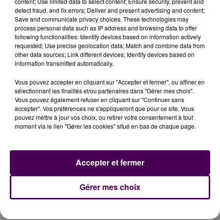
content; Use limited data to select content; Ensure security, prevent and
nouvelles mesures soit, comme dans le cas de
detect fraud, and fix errors; Deliver and present advertising and content;
Saint-Calais, à retirer des mesures prises"
souligne le
Save and communicate privacy choices. These technologies may
process personal data such as IP address and browsing data to offer
préfet de la Sarthe.
following functionalities: Identify devices based on information actively
requested; Use precise geolocation data; Match and combine data from
other data sources; Link different devices; Identify devices based on
information transmitted automatically.
Vous pouvez accepter en cliquant sur "Accepter et fermer", ou affiner en
sélectionnant les finalités et/ou partenaires dans "Gérer mes choix".
Vous pouvez également refuser en cliquant sur "Continuer sans
accepter". Vos préférences ne s'appliqueront que pour ce site. Vous
pouvez mettre à jour vos choix, ou retirer votre consentement à tout
moment via le lien "Gérer les cookies" situé en bas de chaque page.
À LA UNE
Accepter et fermer
31 juillet 2026
Gagnez vos entrées à Terra Botanica !
Gérer mes choix