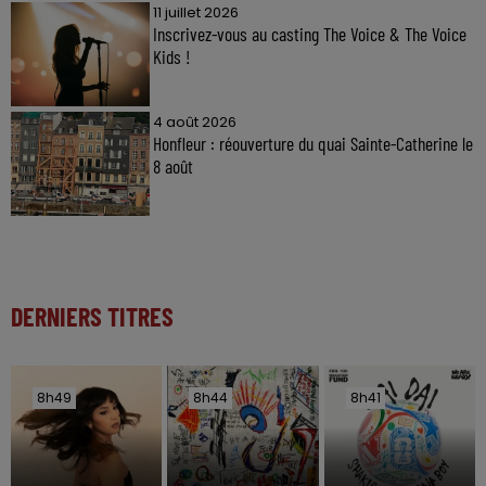
11 juillet 2026
Inscrivez-vous au casting The Voice & The Voice
Kids !
4 août 2026
Honfleur : réouverture du quai Sainte-Catherine le
8 août
DERNIERS TITRES
8h49
8h49
8h44
8h44
8h41
8h41