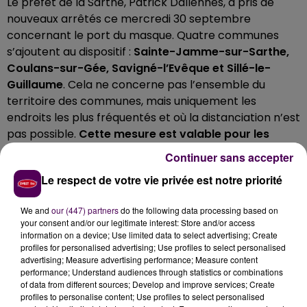
Le préfet de la Sarthe, Patrick Dallennes, a pris de
nouveaux arrêtés ce mercredi 30 septembre
concernant le port du masque. Quatre communes
s’ajoutent au dispositif :
Sainte-Jamme-sur-Sarthe,
Coulans-sur-Gée, Savigné-l’Evêque et Sillé-le-
Guillaume
. Cela ne concerne pas l’ensemble du
territoire des communes, mais uniquement les
endroits les plus fréquentés et où la distanciation n’est
pas possible.
Cette mesure est valable pour les
quinze prochains jours.
Continuer sans accepter
SAINT-CALAIS SORT DU DISPOSITIF
Le respect de votre vie privée est notre priorité
A Saint-Calais,
"
les indicateurs sanitaires se sont
We and
our (447) partners
do the following data processing based on
notablement améliorés
donc il n’y avait pas de
your consent and/or our legitimate interest: Store and/or access
raisons de maintenir cette mesure"
explique Patrick
information on a device; Use limited data to select advertising; Create
profiles for personalised advertising; Use profiles to select personalised
Dallennes. La commune n’est donc plus concernée
advertising; Measure advertising performance; Measure content
par le port du masque obligatoire sur la voie publique.
performance; Understand audiences through statistics or combinations
"On regarde régulièrement comment les choses
of data from different sources; Develop and improve services; Create
profiles to personalise content; Use profiles to select personalised
évoluent et ça nous amène à soit prendre de