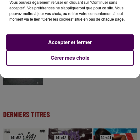
Gagnez vos entrées à Terra Botanica !
Vous pouvez également refuser en cliquant sur "Continuer sans
accepter". Vos préférences ne s'appliqueront que pour ce site. Vous
pouvez mettre à jour vos choix, ou retirer votre consentement à tout
moment via le lien "Gérer les cookies" situé en bas de chaque page.
11 juillet 2026
Inscrivez-vous au casting The Voice & The Voice
Kids !
Accepter et fermer
Gérer mes choix
12h00
Des pompiers du Centre Val de Loire envoyé en
renfort dans l'Aude
DERNIERS TITRES
14h53
14h53
14h43
14h43
14h41
14h41