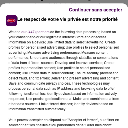
été transporté jusqu'à l’hôpital de Nogent-le-Rotrou.
Continuer sans accepter
La seconde personne impliquée s’en est sortie
indemne. Au total,
une dizaine de pompiers
, en
Le respect de votre vie privée est notre priorité
provenance des casernes de La Loupe, Bretoncelles
We and
our (447) partners
do the following data processing based on
et Nogent-le-Rotrou, a été mobilisée sur cette
your consent and/or our legitimate interest: Store and/or access
intervention.
information on a device; Use limited data to select advertising; Create
profiles for personalised advertising; Use profiles to select personalised
advertising; Measure advertising performance; Measure content
performance; Understand audiences through statistics or combinations
of data from different sources; Develop and improve services; Create
profiles to personalise content; Use profiles to select personalised
content; Use limited data to select content; Ensure security, prevent and
detect fraud, and fix errors; Deliver and present advertising and content;
Save and communicate privacy choices. These technologies may
process personal data such as IP address and browsing data to offer
following functionalities: Identify devices based on information actively
requested; Use precise geolocation data; Match and combine data from
other data sources; Link different devices; Identify devices based on
À LA UNE
information transmitted automatically.
Vous pouvez accepter en cliquant sur "Accepter et fermer", ou affiner en
31 juillet 2026
sélectionnant les finalités et/ou partenaires dans "Gérer mes choix".