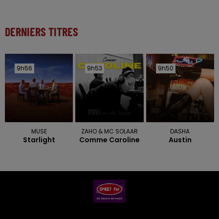
DERNIERS TITRES
9h56
9h56
9h53
9h53
9h50
9h50
MUSE
ZAHO & MC SOLAAR
DASHA
Starlight
Comme Caroline
Austin