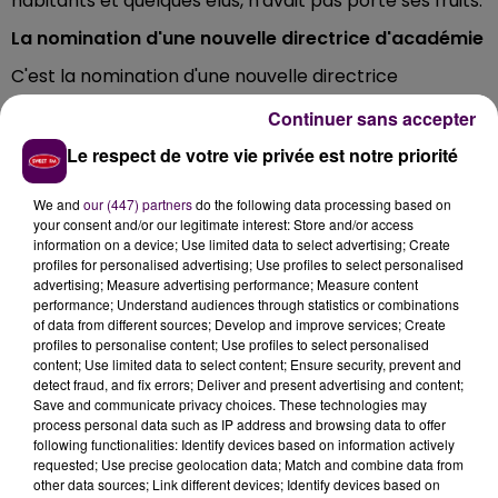
habitants et quelques élus, n'avait pas porté ses fruits.
La nomination d'une nouvelle directrice d'académie
C'est la nomination d'une nouvelle directrice
d'académie dans l'Orne qui a débloqué les choses :
Continuer sans accepter
"Madame Moncada a étudié avec attention notre
Le respect de votre vie privée est notre priorité
situation et a décidé de revenir sur la décision de
Monsieur Lacan"
indique fièrement l'un des porte-
We and
our (447) partners
do the following data processing based on
paroles des parents ce mardi 20 juin,
"et ce, sans
your consent and/or our legitimate interest: Store and/or access
même venir faire un recomptage, comme quoi, nos
information on a device; Use limited data to select advertising; Create
arguments devaient être bons"
précise-t-il. En
profiles for personalised advertising; Use profiles to select personalised
advertising; Measure advertising performance; Measure content
septembre prochain, l'école des Cormiers conservera
performance; Understand audiences through statistics or combinations
ses quatre classes.
of data from different sources; Develop and improve services; Create
profiles to personalise content; Use profiles to select personalised
content; Use limited data to select content; Ensure security, prevent and
detect fraud, and fix errors; Deliver and present advertising and content;
Save and communicate privacy choices. These technologies may
process personal data such as IP address and browsing data to offer
following functionalities: Identify devices based on information actively
requested; Use precise geolocation data; Match and combine data from
other data sources; Link different devices; Identify devices based on