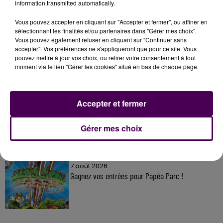
information transmitted automatically.
Vous pouvez accepter en cliquant sur "Accepter et fermer", ou affiner en
sélectionnant les finalités et/ou partenaires dans "Gérer mes choix".
À LA UNE
Vous pouvez également refuser en cliquant sur "Continuer sans
accepter". Vos préférences ne s'appliqueront que pour ce site. Vous
pouvez mettre à jour vos choix, ou retirer votre consentement à tout
7 août 2026
moment via le lien "Gérer les cookies" situé en bas de chaque page.
Gagnez vos pass pour le V and B Fest' 2026 !
Accepter et fermer
11 juillet 2026
Inscrivez-vous au casting The Voice & The Voice
Gérer mes choix
Kids !
7 août 2026
Gagnez vos entrées pour Papéa Parc !