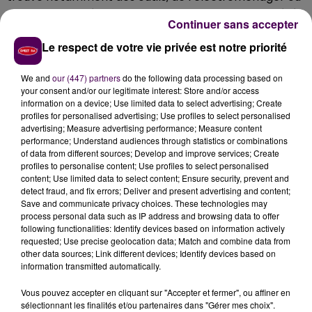
encore du matériel hi-fi. Certains objets ont aussi été
Continuer sans accepter
volés dans une entreprise de La Flèche. A l’issue de sa
Le respect de votre vie privée est notre priorité
garde à vue, le duo a été jugé en comparution
immédiate.
L’un des malfaiteurs a été condamné à
We and
our (447) partners
do the following data processing based on
un an de prison ferme, l’autre à douze mois de
your consent and/or our legitimate interest: Store and/or access
prison avec sursis probatoire pendant deux ans
.
information on a device; Use limited data to select advertising; Create
profiles for personalised advertising; Use profiles to select personalised
advertising; Measure advertising performance; Measure content
performance; Understand audiences through statistics or combinations
of data from different sources; Develop and improve services; Create
profiles to personalise content; Use profiles to select personalised
content; Use limited data to select content; Ensure security, prevent and
detect fraud, and fix errors; Deliver and present advertising and content;
Save and communicate privacy choices. These technologies may
process personal data such as IP address and browsing data to offer
following functionalities: Identify devices based on information actively
requested; Use precise geolocation data; Match and combine data from
other data sources; Link different devices; Identify devices based on
À LA UNE
information transmitted automatically.
Vous pouvez accepter en cliquant sur "Accepter et fermer", ou affiner en
31 juillet 2026
sélectionnant les finalités et/ou partenaires dans "Gérer mes choix".