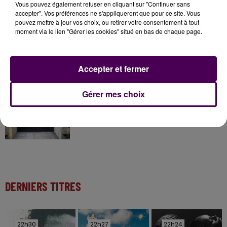
Gagnez vos entrées à Terra Botanica !
Vous pouvez également refuser en cliquant sur "Continuer sans
accepter". Vos préférences ne s'appliqueront que pour ce site. Vous
pouvez mettre à jour vos choix, ou retirer votre consentement à tout
moment via le lien "Gérer les cookies" situé en bas de chaque page.
11 juillet 2026
Inscrivez-vous au casting The Voice & The Voice
Kids !
Accepter et fermer
Gérer mes choix
12h02
Deux rixes en trois semaines : le préfet ordonne
la fermeture d'une...
DERNIERS TITRES
22h30
22h30
22h27
22h27
22h24
22h24