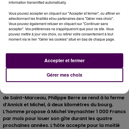
information transmitted automatically.
Marceau
. Jacky, 74 ans, se souvient des ardoises
laissées par Philippe Berre. L’escroc utilisait des
Vous pouvez accepter en cliquant sur "Accepter et fermer", ou affiner en
sélectionnant les finalités et/ou partenaires dans "Gérer mes choix".
coupons falsifiés pour payer les entreprises locales :
Vous pouvez également refuser en cliquant sur "Continuer sans
"Maintenant qu’il est mort, il ne fera plus de
accepter". Vos préférences ne s'appliqueront que pour ce site. Vous
malheureux"
.
pouvez mettre à jour vos choix, ou retirer votre consentement à tout
moment via le lien "Gérer les cookies" situé en bas de chaque page.
Écouter le reportage de Manon Foucault
Accepter et fermer
QUAND PHILIPPE BERRE VIVAIT À LA
FERME
VEYNACHTER
Gérer mes choix
Les époux Veynachter, premières victimes de la
supercherie de l’A28.
Sur les conseils du boulanger
de Saint-Marceau, Philippe Berre se rend à la ferme
d’Annick et Michel, à deux kilomètres du bourg.
L’homme propose à Michel Veynachter 1 000 Francs
par mois pour louer son gîte durant les quatre
prochaines années. L’hôte accepte pour la moitié