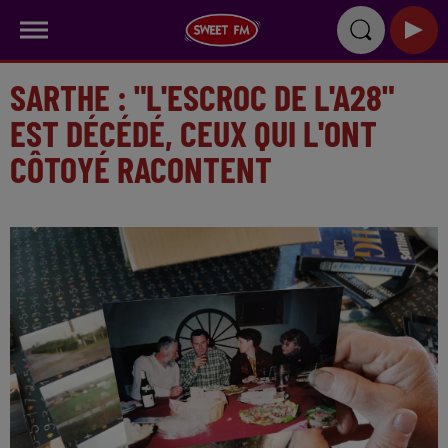
SARTHE : "L'ESCROC DE L'A28"
EST DÉCÉDÉ, CEUX QUI L'ONT
CÔTOYÉ RACONTENT