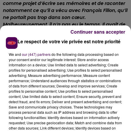
comme projet d’écrire ses mémoires et de raconter
notamment ce qu’il a vécu avec François Fillon, qu’il
ne portait pas trop dans son cœur.
Malheureusement, il n’a pas eu le temps. Il avait de
sérieux problèmes de santé et il est décédé début
Continuer sans accepter
juin"
.
Philippe Berre avait 66 ans.
Le respect de votre vie privée est notre priorité
Écouter Dominique Rivière
We and
our (447) partners
do the following data processing based on
your consent and/or our legitimate interest: Store and/or access
information on a device; Use limited data to select advertising; Create
A SAINT-MARCEAU, UN SOUVENIR ENCORE
profiles for personalised advertising; Use profiles to select personalised
PRÉSENT
advertising; Measure advertising performance; Measure content
performance; Understand audiences through statistics or combinations
of data from different sources; Develop and improve services; Create
Les habitants de la petite commune de Saint-
profiles to personalise content; Use profiles to select personalised
Marceau et des alentours ont toujours en mémoire le
content; Use limited data to select content; Ensure security, prevent and
detect fraud, and fix errors; Deliver and present advertising and content;
vrai-faux chantier de l’A28 et surtout le charisme de
Save and communicate privacy choices. These technologies may
cet homme et sa bonne volonté dont personne n’a
process personal data such as IP address and browsing data to offer
douté.
"
Il était malin, l’animal ! Les Sarthois en ont
following functionalities: Identify devices based on information actively
requested; Use precise geolocation data; Match and combine data from
tous entendu parler, qui n’en a pas entendu
other data sources; Link different devices; Identify devices based on
parlé ?"
ironise Serge, employé à la mairie de Saint-