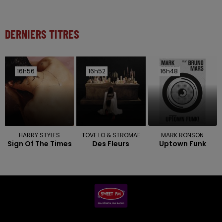
DERNIERS TITRES
16h56
16h56
16h52
16h52
16h48
16h48
HARRY STYLES
TOVE LO & STROMAE
MARK RONSON
Sign Of The Times
Des Fleurs
Uptown Funk