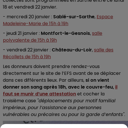
collectes sont programmées en Sarthe entre ce lundi
18 et vendredi 22 janvier.
- mercredi 20 janvier :
Sablé-sur-Sarthe
,
Espace
Madeleine-Marie de 15h à 19h
- jeudi 21 janvier :
Montfort-le-Gesnois
,
salle
polyvalente de 15h à 19h
- vendredi 22 janvier :
Château-du-Loir
,
salle des
Récollets de 15h à 19h
Les donneurs doivent prendre rendez-vous
directement sur le site de l’EFS avant de se déplacer
dans ces différents lieux. Par ailleurs,
si on vient
donner son sang après 18h, avec le couvre-feu,
il
faut se munir d’une attestation
et cocher la
troisième case
"déplacements pour motif familial
impérieux, pour l’assistance aux personnes
vulnérables ou précaires ou pour la garde d’enfants"
.