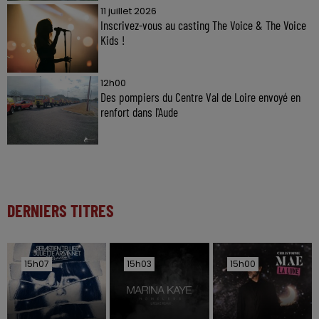
11 juillet 2026
Inscrivez-vous au casting The Voice & The Voice
Kids !
12h00
Des pompiers du Centre Val de Loire envoyé en
renfort dans l'Aude
DERNIERS TITRES
15h07
15h07
15h03
15h03
15h00
15h00