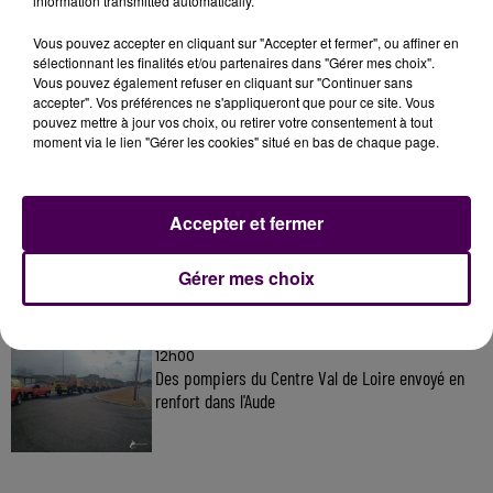
information transmitted automatically.
Vous pouvez accepter en cliquant sur "Accepter et fermer", ou affiner en
sélectionnant les finalités et/ou partenaires dans "Gérer mes choix".
À LA UNE
Vous pouvez également refuser en cliquant sur "Continuer sans
accepter". Vos préférences ne s'appliqueront que pour ce site. Vous
pouvez mettre à jour vos choix, ou retirer votre consentement à tout
31 juillet 2026
moment via le lien "Gérer les cookies" situé en bas de chaque page.
Gagnez vos entrées à Terra Botanica !
Accepter et fermer
11 juillet 2026
Inscrivez-vous au casting The Voice & The Voice
Gérer mes choix
Kids !
12h00
Des pompiers du Centre Val de Loire envoyé en
renfort dans l'Aude