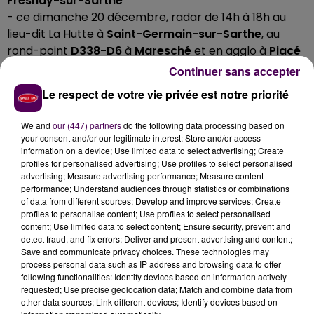
Fresnay-sur-Sarthe
- ce dimanche 20 décembre, radar de 14h à 18h au
lieu-dit La Hutte à
Saint-Germain-sur-Sarthe
, au
rond-point
D338-D6
à
Maresché
et en agglo à
Piacé
et
Fresnay-sur-Sarthe
Continuer sans accepter
"Naturellement,
d'autres contrôles seront réalisés
Le respect de votre vie privée est notre priorité
concomitamment et tout au long de la semaine sur
les routes du département sans pour autant être
We and
our (447) partners
do the following data processing based on
your consent and/or our legitimate interest: Store and/or access
annoncés
. La sécurité est l’affaire de tous et chacun
information on a device; Use limited data to select advertising; Create
a le devoir de se sentir responsable au
profiles for personalised advertising; Use profiles to select personalised
volant"
précisent les gendarmes sur leur page
advertising; Measure advertising performance; Measure content
performance; Understand audiences through statistics or combinations
Facebook, où l’information est aussi disponible.
of data from different sources; Develop and improve services; Create
profiles to personalise content; Use profiles to select personalised
content; Use limited data to select content; Ensure security, prevent and
detect fraud, and fix errors; Deliver and present advertising and content;
Save and communicate privacy choices. These technologies may
process personal data such as IP address and browsing data to offer
following functionalities: Identify devices based on information actively
requested; Use precise geolocation data; Match and combine data from
other data sources; Link different devices; Identify devices based on