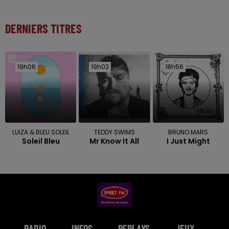
DERNIERS TITRES
19h06
19h06
19h02
19h02
18h56
18h56
LUIZA & BLEU SOLEIL
TEDDY SWIMS
BRUNO MARS
Soleil Bleu
Mr Know It All
I Just Might
RADIO
INFOS
REPLAYS
JEUX