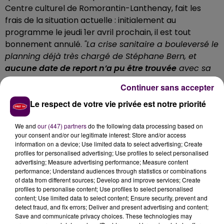
Centre culturel de Romorantin-Lanthenay, fait les
frais de la situation actuelle : initialement au
programme le jeudi 1er avril prochain, il est tout
bonnement annulé.
"La crise sanitaire a bouleversé le
planning déjà très chargé de Stéphane Bern, et
aucune date de report n’a pu être trouvée
avec sa
maison de production"
explique-t-on à La Pyramide.
Continuer sans accepter
REMBOURSEMENT ASSURÉ
Le respect de votre vie privée est notre priorité
Celles et ceux qui auraient déjà fait l'acquisition de
We and
our (447) partners
do the following data processing based on
places pour assister à ce spectacle, seront
your consent and/or our legitimate interest: Store and/or access
remboursés
:
"Merci de nous faire parvenir vos billets
information on a device; Use limited data to select advertising; Create
par voie postale ou bien les déposer directement
profiles for personalised advertising; Use profiles to select personalised
advertising; Measure advertising performance; Measure content
dans la boîte aux lettres devant l’entrée principale
performance; Understand audiences through statistics or combinations
de La Pyramide, accompagnés de votre RIB pour un
of data from different sources; Develop and improve services; Create
remboursement par virement bancaire"
indique le
profiles to personalise content; Use profiles to select personalised
content; Use limited data to select content; Ensure security, prevent and
service culturel de Romorantin-Lanthenay.
detect fraud, and fix errors; Deliver and present advertising and content;
Save and communicate privacy choices. These technologies may