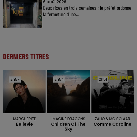
6 août 2026
Deux rixes en trois semaines : le préfet ordonne
la fermeture d'une...
DERNIERS TITRES
2h57
2h57
2h54
2h54
2h51
2h51
MARGUERITE
IMAGINE DRAGONS
ZAHO & MC SOLAAR
Bellevie
Children Of The
Comme Caroline
Sky