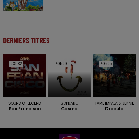
DERNIERS TITRES
20h32
20h32
20h29
20h29
20h25
20h25
SOUND OF LEGEND
SOPRANO
TAME IMPALA & JENNIE
San Francisco
Cosmo
Dracula