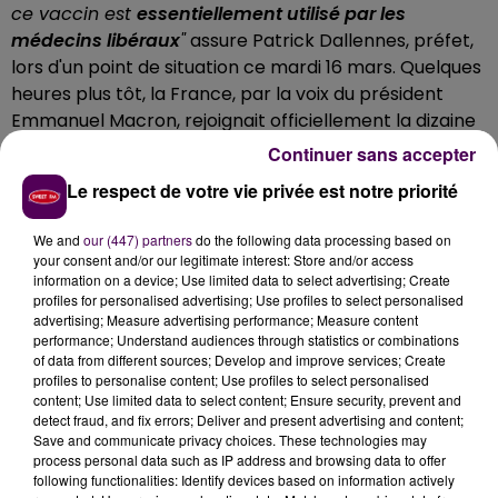
ce vaccin est
essentiellement utilisé par les
médecins libéraux
"
assure Patrick Dallennes, préfet,
lors d'un point de situation ce mardi 16 mars. Quelques
heures plus tôt, la France, par la voix du président
Emmanuel Macron, rejoignait officiellement la dizaine
de pays de l'Union européenne ayant décidé de
Continuer sans accepter
stopper momentanément l'usage du traitement
Le respect de votre vie privée est notre priorité
anglo-suédois contre le coronavirus suite à
l'apparition de quelques cas de thromboses
We and
our (447) partners
do the following data processing based on
atypiques
. Dans le département de la Sarthe,
"
80%
your consent and/or our legitimate interest: Store and/or access
des personnes vaccinées l'ont été jusqu'à
information on a device; Use limited data to select advertising; Create
profiles for personalised advertising; Use profiles to select personalised
maintenant avec le produit développé par Pfizer-
advertising; Measure advertising performance; Measure content
BioNTech
, 18% avec celui d'AstraZeneca, soit 9 487
performance; Understand audiences through statistics or combinations
sujets, et 2% avec Moderna"
détaille Patrick
of data from different sources; Develop and improve services; Create
profiles to personalise content; Use profiles to select personalised
Dallennes.
content; Use limited data to select content; Ensure security, prevent and
detect fraud, and fix errors; Deliver and present advertising and content;
Save and communicate privacy choices. These technologies may
process personal data such as IP address and browsing data to offer
following functionalities: Identify devices based on information actively