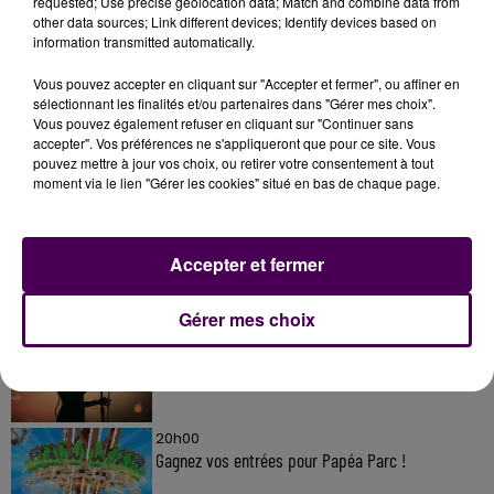
requested; Use precise geolocation data; Match and combine data from
other data sources; Link different devices; Identify devices based on
information transmitted automatically.
Vous pouvez accepter en cliquant sur "Accepter et fermer", ou affiner en
sélectionnant les finalités et/ou partenaires dans "Gérer mes choix".
Vous pouvez également refuser en cliquant sur "Continuer sans
accepter". Vos préférences ne s'appliqueront que pour ce site. Vous
À LA UNE
pouvez mettre à jour vos choix, ou retirer votre consentement à tout
moment via le lien "Gérer les cookies" situé en bas de chaque page.
20h00
Gagnez vos pass pour le V and B Fest' 2026 !
Accepter et fermer
Gérer mes choix
11 juillet 2026
Inscrivez-vous au casting The Voice & The Voice
Kids !
20h00
Gagnez vos entrées pour Papéa Parc !