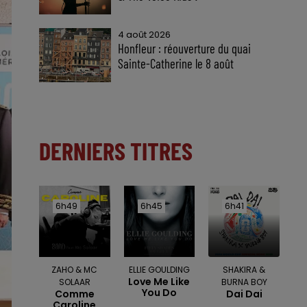
4 août 2026
Honfleur : réouverture du quai
Sainte-Catherine le 8 août
DERNIERS TITRES
6h49
6h49
6h45
6h45
6h41
6h41
ZAHO & MC
ELLIE GOULDING
SHAKIRA &
Love Me Like
SOLAAR
BURNA BOY
You Do
Comme
Dai Dai
Caroline