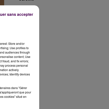
uer sans accepter
erest: Store and/or
tising; Use profiles to
tand audiences through
personalise content; Use
 fraud, and fix errors;
 may process personal
mation actively
vices; Identify devices
r-
rtenaires dans "Gérer
s'appliqueront que pour
les cookies" situé en
,4