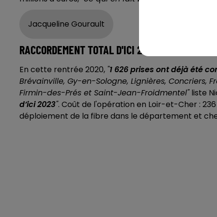
Jacqueline Gourault
RACCORDEMENT TOTAL D'ICI 2023
En cette rentrée 2020,
"
1 626 prises ont déjà été co
Brévainville, Gy-en-Sologne, Lignières, Concriers, 
Firmin-des-Prés et Saint-Jean-Froidmentel"
liste 
d’ici 2023
"
. Coût de l'opération en Loir-et-Cher : 236
déploiement de la fibre dans le département et chez 