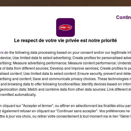
Contin
Le respect de votre vie privée est notre priorité
ault
ers
do the following data processing based on your consent and/or our legitimate int
device; Use limited data to select advertising; Create profiles for personalised adver
vertising; Measure advertising performance; Measure content performance; Unders
ns of data from different sources; Develop and improve services; Create profiles to 
alised content; Use limited data to select content; Ensure security, prevent and detect
ertising and content; Save and communicate privacy choices. These technologies
 2 octobre à Talcy pour la signature d'une convention
 de Loir-et-Cher avec le tr-s haut débit.
and browsing data to offer following functionalities: Identify devices based on infor
eolocation data; Match and combine data from other data sources; Link different de
nsmitted automatically.
u de Talcy : le président du Conseil départemental de Loi
cliquant sur "Accepter et fermer", ou affiner en sélectionnant les finalités et/ou pa
ion de financement"
aux côtés de l'Etat et du syndicat
 également refuser en cliquant sur "Continuer sans accepter". Vos préférences ne 
iement de la fibre sur le territoire
. Jacqueline Gourault,
tre à jour vos choix, ou retirer votre consentement à tout moment via le lien "Gérer 
présente pour l'occasion, Paris contribuant à hauteur de 39
 public
"
a-t-elle tenu à préciser.