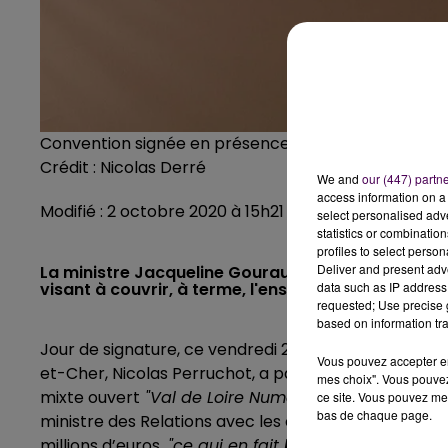
Convention signée en présence de Jacqueline Gour
Crédit :
Nicolas Derré
We and
our (447) partn
access information on a 
Modifié : 2 octobre 2020 à 15h21 par La rédaction
select personalised ad
statistics or combinatio
profiles to select person
Deliver and present adv
La ministre Jacqueline Gourault était ce vendredi
visant à couvrir, à terme, l'ensemble du territoire
data such as IP address 
requested; Use precise g
based on information tra
Jour de signature, ce vendredi 2 octobre, au châtea
Vous pouvez accepter en 
et-Cher, Nicolas Perruchot, a paraphé une
"convent
mes choix". Vous pouvez
mixte ouvert
"Val de Loire Numérique"
pour le déplo
ce site. Vous pouvez met
bas de chaque page.
ministre des Relations avec les collectivités, était 
millions d’euros,
"ce qui en fait
le premier financeur