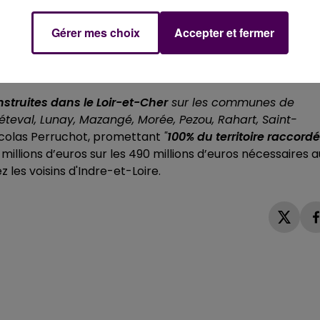
Gérer mes choix
Accepter et fermer
nstruites dans le Loir-et-Cher
sur les communes de
Fréteval, Lunay, Mazangé, Morée, Pezou, Rahart, Saint-
Nicolas Perruchot, promettant
"
100% du territoire raccordé
 millions d’euros sur les 490 millions d’euros nécessaires a
les voisins d'Indre-et-Loire.