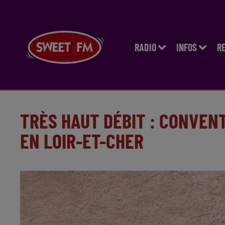
RADIO
INFOS
R
TRÈS HAUT DÉBIT : CONVEN
EN LOIR-ET-CHER