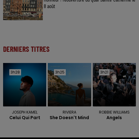
8 août
DERNIERS TITRES
3h28
3h28
3h25
3h25
3h21
3h21
JOSEPH KAMEL
RIVIERA
ROBBIE WILLIAMS
Celui Qui Part
She Doesn't Mind
Angels