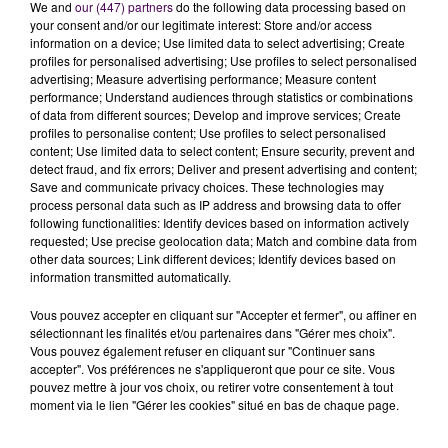
Châlons-en-Champagne a permis au club de
We and
our (447) partners
do the following data processing based on
retrouver les playoffs.
your consent and/or our legitimate interest: Store and/or access
information on a device; Use limited data to select advertising; Create
Qui sera élu meilleur entraîneur de
#JeepELITE
profiles for personalised advertising; Use profiles to select personalised
advertising; Measure advertising performance; Measure content
mercredi soir lors de la soirée des
performance; Understand audiences through statistics or combinations
#TropheesDuBasket
-
of data from different sources; Develop and improve services; Create
�x0 Eric Bartechecky du
@MSB_Officiel
?
profiles to personalise content; Use profiles to select personalised
content; Use limited data to select content; Ensure security, prevent and
�x0 Laurent Legname de la
@jdadijonbasket
?
detect fraud, and fix errors; Deliver and present advertising and content;
�x0 Zvesdan Mitrovic de l'
@ASMonaco_Basket
?
Save and communicate privacy choices. These technologies may
pic.twitter.com/CwXDu82LID
process personal data such as IP address and browsing data to offer
following functionalities: Identify devices based on information actively
— LNB (@LNBofficiel)
14 mai 2018
requested; Use precise geolocation data; Match and combine data from
other data sources; Link different devices; Identify devices based on
Qui sera élu MVP de
#JeepELITE
-
information transmitted automatically.
5 nommés, 1 seul lauréat �x�
Vous pouvez accepter en cliquant sur "Accepter et fermer", ou affiner en
Verdict ce mercredi 16 mai aux
#TropheesDuBasket
sélectionnant les finalités et/ou partenaires dans "Gérer mes choix".
pic.twitter.com/0OIkW2QbUT
Vous pouvez également refuser en cliquant sur "Continuer sans
accepter". Vos préférences ne s'appliqueront que pour ce site. Vous
— LNB (@LNBofficiel)
14 mai 2018
pouvez mettre à jour vos choix, ou retirer votre consentement à tout
moment via le lien "Gérer les cookies" situé en bas de chaque page.