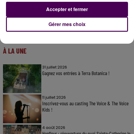
Accepter et fermer
Gérer mes choix
À LA UNE
31 juillet 2026
Gagnez vos entrées à Terra Botanica !
11 juillet 2026
Inscrivez-vous au casting The Voice & The Voice
Kids !
4 août 2026
Honfleur : réouverture du quai Sainte-Catherine le