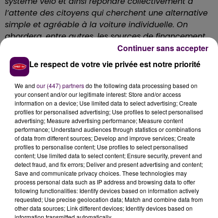
système vélo et ainsi répondre collectivement à
l’attente des citoyens qui cherchent une alternative
simple et agréable à la voiture individuelle. On
abordera, entre autres, les sources de financement,
Continuer sans accepter
la lutte contre le vol de vélos, les problématiques
d’intermodalité et la mise en place d’une culture
Le respect de votre vie privée est notre priorité
vélo pour toutes et tous"
explique la FUB.
We and
our (447) partners
do the following data processing based on
S'inspirer des expériences réussies
your consent and/or our legitimate interest: Store and/or access
information on a device; Use limited data to select advertising; Create
Le congrès du Mans, copiloté par l’association locale
profiles for personalised advertising; Use profiles to select personalised
"Cyclamaine"
, sera l’occasion de mettre en lumière de
advertising; Measure advertising performance; Measure content
nombreuses initiatives
"inspirantes et reproductibles"
performance; Understand audiences through statistics or combinations
of data from different sources; Develop and improve services; Create
dans le but d’aider les collectivités et les associations
profiles to personalise content; Use profiles to select personalised
à se saisir du récent
"Plan Vélo"
validé et financé par le
content; Use limited data to select content; Ensure security, prevent and
gouvernement. En marge des discussions, un espace
detect fraud, and fix errors; Deliver and present advertising and content;
Save and communicate privacy choices. These technologies may
d’exposition nocturne permettra de rencontrer et
process personal data such as IP address and browsing data to offer
d’échanger avec des professionnels, le mercredi 10
following functionalities: Identify devices based on information actively
mai jusqu’à 21h.
"Des évènements festifs ponctueront
requested; Use precise geolocation data; Match and combine data from
other data sources; Link different devices; Identify devices based on
le congrès, notamment des spectacles théâtraux et
information transmitted automatically.