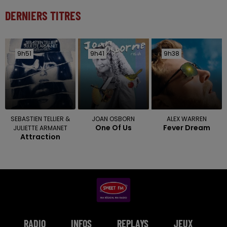
DERNIERS TITRES
9h51
9h51
9h41
9h41
9h38
9h38
SEBASTIEN TELLIER &
JOAN OSBORN
ALEX WARREN
One Of Us
Fever Dream
JULIETTE ARMANET
Attraction
RADIO
INFOS
REPLAYS
JEUX