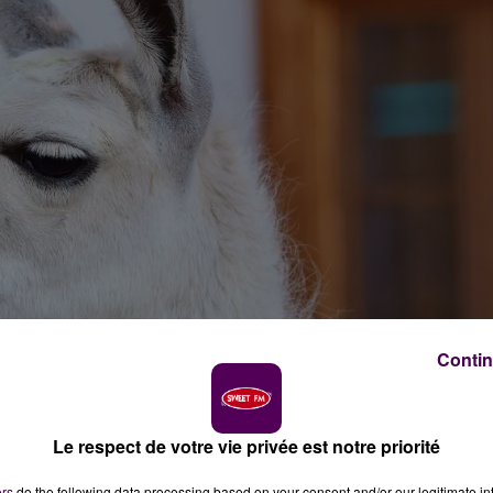
Contin
Le respect de votre vie privée est notre priorité
ers
do the following data processing based on your consent and/or our legitimate int