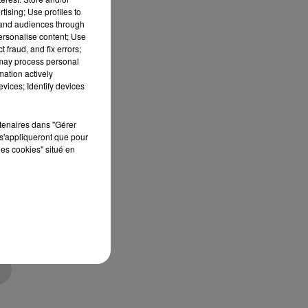
tising; Use profiles to
tand audiences through
personalise content; Use
 fraud, and fix errors;
 may process personal
mation actively
vices; Identify devices
.
es
rtenaires dans "Gérer
s'appliqueront que pour
les cookies" situé en