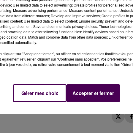
device; Use limited data to select advertising; Create profiles for personalised adver
vertising; Measure advertising performance; Measure content performance; Unders
ns of data from different sources; Develop and improve services; Create profiles to 
alised content; Use limited data to select content; Ensure security, prevent and detect
ertising and content; Save and communicate privacy choices. These technologies
nebont dans le Morbihan. Un lama errait dans une rue
and browsing data to offer following functionalities: Identify devices based on infor
eolocation data; Match and combine data from other data sources; Link different de
devant les portes automatiques de ce vendeur de lunettes
nsmitted automatically.
portes en verre de l'établissement sous les yeux médusés d
 est resté sur place près d'une demi-heure avant que le
cliquant sur "Accepter et fermer", ou affiner en sélectionnant les finalités et/ou pa
 également refuser en cliquant sur "Continuer sans accepter". Vos préférences ne 
tre à jour vos choix, ou retirer votre consentement à tout moment via le lien "Gérer 
ticien
https://t.co/7xpTsZSoOn
Gérer mes choix
Accepter et fermer