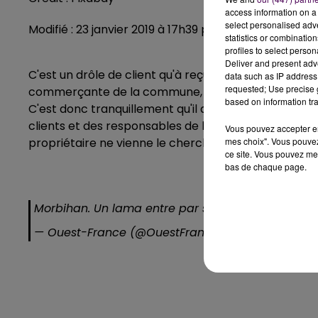
access information on a 
select personalised ad
Modifié : 23 janvier 2019 à 17h39 par Kyel
statistics or combinatio
profiles to select person
Deliver and present adv
C'est un drôle de client qu'à reçu un opticien d'Hen
data such as IP address 
requested; Use precise g
commerçante de la commune, lorsqu'il s'est dirigé 
based on information tra
C'est donc tranquillement qu'il a pu franchir les 2 
clients et des responsables de la boutique. L'animal
Vous pouvez accepter en 
propriétaire ne vienne le chercher.
mes choix". Vous pouvez
ce site. Vous pouvez met
bas de chaque page.
Morbihan. Un lama entre par surprise chez un op
— Ouest-France (@OuestFrance)
18 janvier 2019