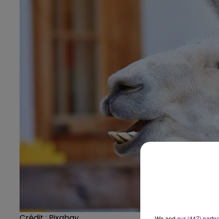
Crédit :
Pixabay
We and
our (447) partn