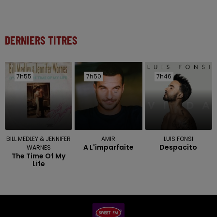
DERNIERS TITRES
7h55
7h55
7h50
7h50
7h46
7h46
BILL MEDLEY & JENNIFER
AMIR
LUIS FONSI
A L'imparfaite
Despacito
WARNES
The Time Of My
Life