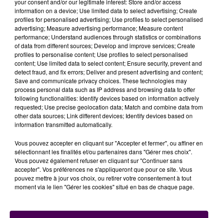
Les puristes apprécieront
your consent and/or our legitimate interest: Store and/or access
la présence d'un
information on a device; Use limited data to select advertising; Create
manomètre
permettant de contrôler la pression.
profiles for personalised advertising; Use profiles to select personalised
Certes, il ne s'agit pas de pompes électriques, mais
advertising; Measure advertising performance; Measure content
qu'on se rassure : il est parfaitement possible de
performance; Understand audiences through statistics or combinations
of data from different sources; Develop and improve services; Create
gonfler à bloc, sans se fatiguer. Ces ingénieuses
profiles to personalise content; Use profiles to select personalised
petites machines sont la concrétisation de ce que
content; Use limited data to select content; Ensure security, prevent and
plusieurs citoyens avaient suggéré dans le cadre du
detect fraud, and fix errors; Deliver and present advertising and content;
Save and communicate privacy choices. These technologies may
"
budget participatif
"
de la ville.
process personal data such as IP address and browsing data to offer
following functionalities: Identify devices based on information actively
DES POMPES FAITES EN FRANCE
requested; Use precise geolocation data; Match and combine data from
other data sources; Link different devices; Identify devices based on
Cerise sur le vélo, la municipalité a opté pour du
information transmitted automatically.
"cocorico"
en se fournissant auprès d'Altinnova :
Vous pouvez accepter en cliquant sur "Accepter et fermer", ou affiner en
"Toutes nos activités commerciales, de bureau
sélectionnant les finalités et/ou partenaires dans "Gérer mes choix".
d’études, de production et d’assemblage sont
Vous pouvez également refuser en cliquant sur "Continuer sans
basées dans la Loire, à Bonson
, ce qui fait
accepter". Vos préférences ne s'appliqueront que pour ce site. Vous
pouvez mettre à jour vos choix, ou retirer votre consentement à tout
d’Altinnova
la seule société à concevoir et fabriquer
moment via le lien "Gérer les cookies" situé en bas de chaque page.
toutes ses stations de services pour cyclistes dans
son usine en France"
affirme l'entreprise.