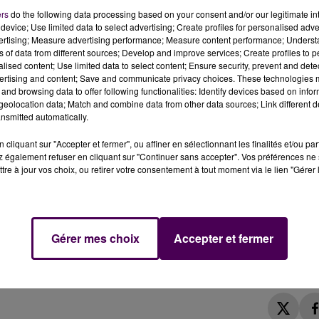
ers
do the following data processing based on your consent and/or our legitimate int
device; Use limited data to select advertising; Create profiles for personalised adver
vertising; Measure advertising performance; Measure content performance; Unders
ns of data from different sources; Develop and improve services; Create profiles to 
alised content; Use limited data to select content; Ensure security, prevent and detect
ertising and content; Save and communicate privacy choices. These technologies
and browsing data to offer following functionalities: Identify devices based on infor
eolocation data; Match and combine data from other data sources; Link different de
nsmitted automatically.
le de La Cormegeaie, la ville de Vendôme a réaménagé
it y être réalisé ce lundi 9 août.
cliquant sur "Accepter et fermer", ou affiner en sélectionnant les finalités et/ou pa
 également refuser en cliquant sur "Continuer sans accepter". Vos préférences ne 
tre à jour vos choix, ou retirer votre consentement à tout moment via le lien "Gérer 
de la rue Poterie, à Vendôme : la municipalité fait réaliser
ment refaite
entre l'accès au parc Ronsard et le parking
amment été mis en oeuvre :
"Cet aménagement permet
versée piétonne vers l’école de La Cormegeaie"
explique-
Gérer mes choix
Accepter et fermer
utre de l'aménagement ont également été requalifiés afin
lité réduite"
.