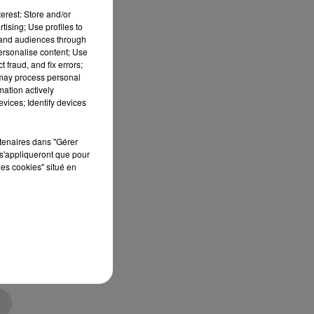
erest: Store and/or
tising; Use profiles to
tand audiences through
personalise content; Use
 fraud, and fix errors;
 may process personal
mation actively
vices; Identify devices
rtenaires dans "Gérer
s'appliqueront que pour
les cookies" situé en
le
t-