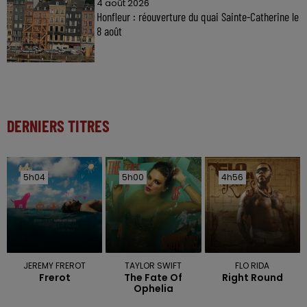
4 août 2026
Honfleur : réouverture du quai Sainte-Catherine le
8 août
DERNIERS TITRES
5h04
5h04
5h00
5h00
4h56
4h56
JEREMY FREROT
TAYLOR SWIFT
FLO RIDA
Frerot
The Fate Of
Right Round
Ophelia