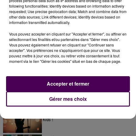
process personal data such as IP address and browsing data to offer
following functionalities: Identify devices based on information actively
requested; Use precise geolocation data; Match and combine data from
other data sources; Link different devices; Identify devices based on
information transmitted automatically.
Vous pouvez accepter en cliquant sur "Accepter et fermer", ou affiner en
sélectionnant les finalités et/ou partenaires dans "Gérer mes choix".
Vous pouvez également refuser en cliquant sur "Continuer sans
accepter". Vos préférences ne s'appliqueront que pour ce site. Vous
pouvez mettre à jour vos choix, ou retirer votre consentement à tout
À LA UNE
moment via le lien "Gérer les cookies" situé en bas de chaque page.
31 juillet 2026
Gagnez vos entrées à Terra Botanica !
Accepter et fermer
Gérer mes choix
11 juillet 2026
Inscrivez-vous au casting The Voice & The Voice
Kids !