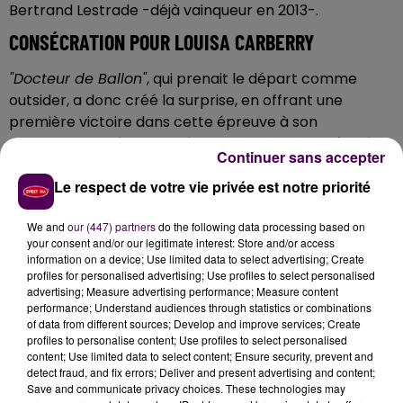
Bertrand Lestrade -déjà vainqueur en 2013-.
CONSÉCRATION POUR LOUISA CARBERRY
"Docteur de Ballon"
, qui prenait le départ comme
outsider, a donc créé la surprise, en offrant une
première victoire dans cette épreuve à son
entraîneuse,
la jeune Louisa Carberry, dont l’écurie
Continuer sans accepter
est basée dans le sud-Mayenne, au lieu-dit des
Le respect de votre vie privée est notre priorité
Fossés, à Senonnes
.
UNE FEMME, COMME L'AN PASSÉ
We and
our (447) partners
do the following data processing based on
your consent and/or our legitimate interest: Store and/or access
C’est
la deuxième fois en deux ans qu’une femme
information on a device; Use limited data to select advertising; Create
entraîneur s’impose
dans le
"Grand steeple-
profiles for personalised advertising; Use profiles to select personalised
advertising; Measure advertising performance; Measure content
chase de Paris"
: l’année dernière,
"Carriacou"
avait
performance; Understand audiences through statistics or combinations
gagné ce grand prix, grâce au travail d’Isabelle
of data from different sources; Develop and improve services; Create
Pacault qui a chaleureusement félicité sa consœur au
profiles to personalise content; Use profiles to select personalised
content; Use limited data to select content; Ensure security, prevent and
moment de lui succéder sur le podium.
detect fraud, and fix errors; Deliver and present advertising and content;
Save and communicate privacy choices. These technologies may