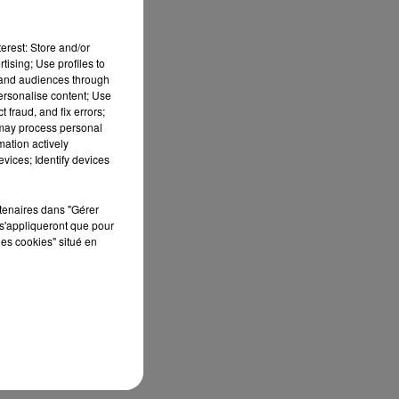
erest: Store and/or
tising; Use profiles to
tand audiences through
personalise content; Use
 fraud, and fix errors;
 may process personal
mation actively
vices; Identify devices
rtenaires dans "Gérer
ux
s'appliqueront que pour
les cookies" situé en