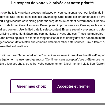
à incarcérés
Le respect de votre vie privée est notre priorité
ers
do the following data processing based on your consent and/or our legitimate int
device; Use limited data to select advertising; Create profiles for personalised adver
vertising; Measure advertising performance; Measure content performance; Unders
ns of data from different sources; Develop and improve services; Create profiles to 
 plusieurs vols liés à des véhicules en Sarthe seront
alised content; Use limited data to select content; Ensure security, prevent and detect
nnel du Mans.
ertising and content; Save and communicate privacy choices. These technologies
and browsing data to offer following functionalities: Identify devices based on infor
eolocation data; Match and combine data from other data sources; Link different de
, qu’un habitant de la commune de Vernie les avait surpris,
nsmitted automatically.
té que sa voiture venait d’être fracturée et que la
cliquant sur "Accepter et fermer", ou affiner en sélectionnant les finalités et/ou pa
à relever la plaque d’immatriculation
du véhicule des de
 également refuser en cliquant sur "Continuer sans accepter". Vos préférences ne 
 alors la fuite.
tre à jour vos choix, ou retirer votre consentement à tout moment via le lien "Gérer 
ver le duo impliqué. Déjà incarcérés pour des faits
on d’arrêt pour être entendus ce jeudi 20 mai : ils ont
Gérer mes choix
Accepter et fermer
ol de véhicule à Saint-Paterne
, un mois plus tôt, qu’ils
e, les mis en cause devront s’expliquer devant le tribunal