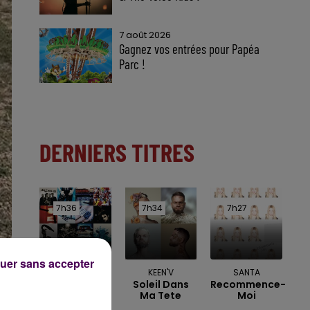
7 août 2026
Gagnez vos entrées pour Papéa
Parc !
DERNIERS TITRES
7h36
7h36
7h34
7h34
7h27
7h27
uer sans accepter
U2
KEEN'V
SANTA
One
Soleil Dans
Recommence-
Ma Tete
Moi