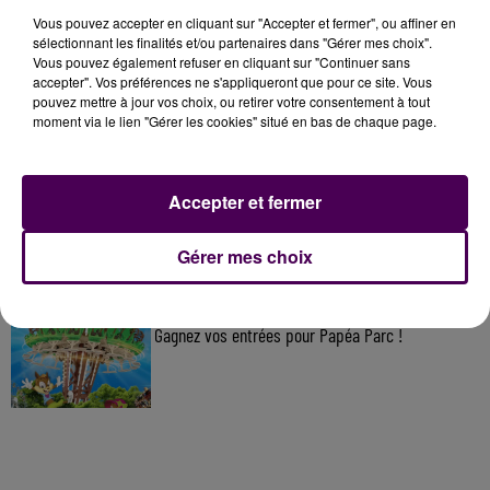
Vous pouvez accepter en cliquant sur "Accepter et fermer", ou affiner en
À LA UNE
sélectionnant les finalités et/ou partenaires dans "Gérer mes choix".
Vous pouvez également refuser en cliquant sur "Continuer sans
accepter". Vos préférences ne s'appliqueront que pour ce site. Vous
7 août 2026
pouvez mettre à jour vos choix, ou retirer votre consentement à tout
Gagnez vos pass pour le V and B Fest' 2026 !
moment via le lien "Gérer les cookies" situé en bas de chaque page.
Accepter et fermer
11 juillet 2026
Inscrivez-vous au casting The Voice & The Voice
Kids !
Gérer mes choix
7 août 2026
Gagnez vos entrées pour Papéa Parc !