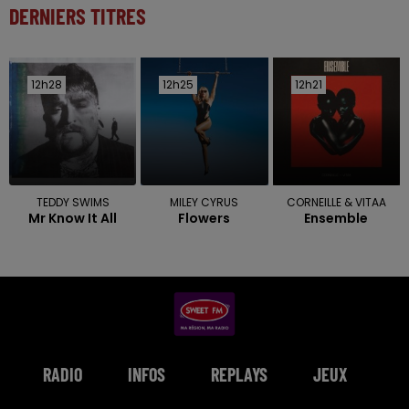
DERNIERS TITRES
12h28
12h28
12h25
12h25
12h21
12h21
TEDDY SWIMS
MILEY CYRUS
CORNEILLE & VITAA
Mr Know It All
Flowers
Ensemble
RADIO
INFOS
REPLAYS
JEUX