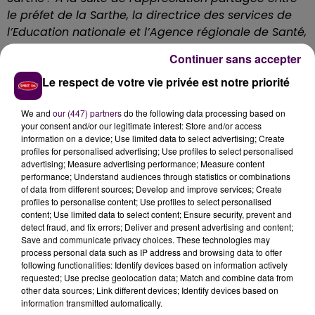
le préfet de la Sarthe, la directrice des services de
l’Education nationale et l’Agence régionale de Santé,
il apparaît que l’établissement n’est pas en mesure
Continuer sans accepter
de poursuivre l’accueil des élèves"
précise-t-on,
Le respect de votre vie privée est notre priorité
avant d'annoncer qu'il a donc été décidé
"de
suspendre l’accueil des élèves dans l’établissement,
We and
our (447) partners
do the following data processing based on
et dans les services d’hébergement, d’accueil et
your consent and/or our legitimate interest: Store and/or access
d’activités périscolaires qui y sont associés,
à
information on a device; Use limited data to select advertising; Create
compter de ce lundi 10 mai et jusqu’au dimanche 16
profiles for personalised advertising; Use profiles to select personalised
advertising; Measure advertising performance; Measure content
mai inclus
"
.
performance; Understand audiences through statistics or combinations
of data from different sources; Develop and improve services; Create
profiles to personalise content; Use profiles to select personalised
content; Use limited data to select content; Ensure security, prevent and
detect fraud, and fix errors; Deliver and present advertising and content;
Save and communicate privacy choices. These technologies may
process personal data such as IP address and browsing data to offer
following functionalities: Identify devices based on information actively
requested; Use precise geolocation data; Match and combine data from
other data sources; Link different devices; Identify devices based on
information transmitted automatically.