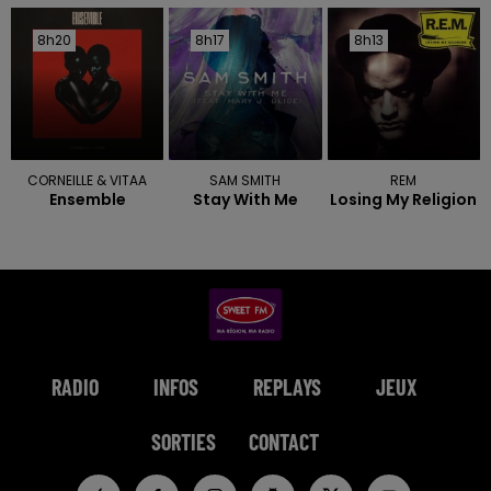
8h20
8h20
8h17
8h17
8h13
8h13
CORNEILLE & VITAA
SAM SMITH
REM
Ensemble
Stay With Me
Losing My Religion
RADIO
INFOS
REPLAYS
JEUX
SORTIES
CONTACT