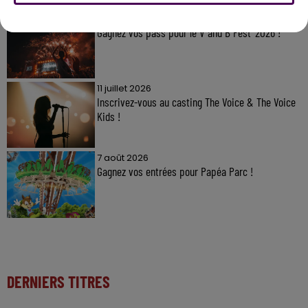
7 août 2026
Gagnez vos pass pour le V and B Fest' 2026 !
11 juillet 2026
Inscrivez-vous au casting The Voice & The Voice
Kids !
7 août 2026
Gagnez vos entrées pour Papéa Parc !
DERNIERS TITRES