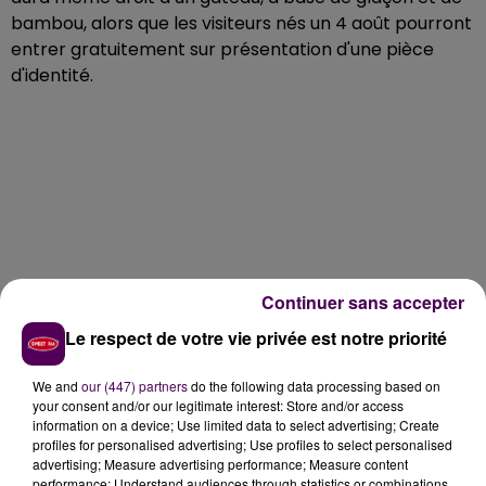
bambou, alors que les visiteurs nés un 4 août pourront
entrer gratuitement sur présentation d'une pièce
d'identité.
Continuer sans accepter
Le respect de votre vie privée est notre priorité
We and
our (447) partners
do the following data processing based on
your consent and/or our legitimate interest: Store and/or access
information on a device; Use limited data to select advertising; Create
profiles for personalised advertising; Use profiles to select personalised
advertising; Measure advertising performance; Measure content
performance; Understand audiences through statistics or combinations