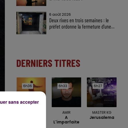
6 août 2026
Deux rixes en trois semaines : le
préfet ordonne la fermeture d'une...
DERNIERS TITRES
6h36
6h36
6h33
6h33
6h27
6h27
uer sans accepter
YOUSSOU N'DOUR
AMIR
MASTER KG
Seven
A
Jerusalema
Seconds
L'imparfaite