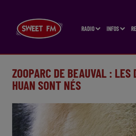
RADIO
INFOS
R
ZOOPARC DE BEAUVAL : LES
HUAN SONT NÉS