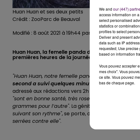
We and
our (447) partn
Huan Huan et ses deux petits
access information on a 
Crédit :
ZooParc de Beauval
select personalised ad
statistics or combinatio
profiles to select person
Modifié : 8 août 2021 à 19h44 par La rédaction
Deliver and present adv
data such as IP address 
requested; Use precise g
Huan Huan, la femelle panda du ZooParc de Beauva
based on information tra
premières heures de la journée ce lundi 2 août.
Vous pouvez accepter en 
mes choix". Vous pouvez
"Huan Huan, notre femelle panda, a perdu les eaux
ce site. Vous pouvez met
second a suivi quelques minutes après
"
annonce f
bas de chaque page.
adressé aux rédactions vers 2h du matin ce lundi 2 
"sont en bonne santé, très roses, et pèsent respe
grammes pour l’autre"
. La génitrice de ces jumelles,
suivant son rythme"
, se porte, dixit le parc animalie
serrées contre elle"
.