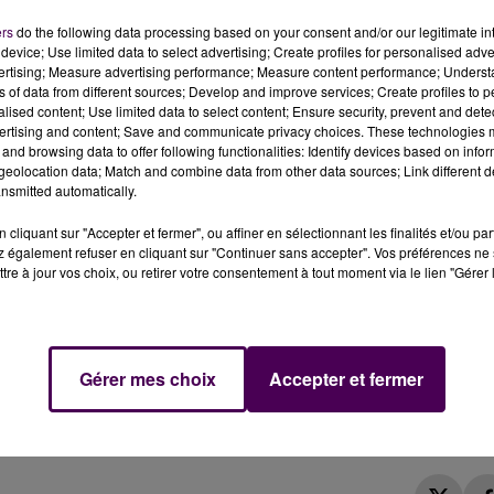
ers
do the following data processing based on your consent and/or our legitimate int
device; Use limited data to select advertising; Create profiles for personalised adver
vertising; Measure advertising performance; Measure content performance; Unders
ns of data from different sources; Develop and improve services; Create profiles to 
alised content; Use limited data to select content; Ensure security, prevent and detect
ertising and content; Save and communicate privacy choices. These technologies
and browsing data to offer following functionalities: Identify devices based on infor
eolocation data; Match and combine data from other data sources; Link different de
l, a donné naissance à deux jolis bébés aux toutes
nsmitted automatically.
cliquant sur "Accepter et fermer", ou affiner en sélectionnant les finalités et/ou pa
 également refuser en cliquant sur "Continuer sans accepter". Vos préférences ne 
 vers 0h30.
Son premier bébé est né vers 1h05 et le
tre à jour vos choix, ou retirer votre consentement à tout moment via le lien "Gérer 
ièrement le ZooParc de Beauval dans un communiqué
août, avant de confirmer que les deux petites créatures
ctivement 149 grammes pour l’aînée -de peu- et 129
 qui aura
"bien fait patienter tout le monde mais en
Gérer mes choix
Accepter et fermer
r
"très bien"
: Huan Huan
"lèche ses petites et les tient