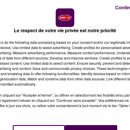
Contin
Le respect de votre vie privée est notre priorité
 le chantier de la rue Gouverneur à Nogent-le-Rotrou n
ers
do the following data processing based on your consent and/or our legitimate int
device; Use limited data to select advertising; Create profiles for personalised adver
vertising; Measure advertising performance; Measure content performance; Unders
id-19
, le démarrage du chantier est décalé d'une
ns of data from different sources; Develop and improve services; Create profiles to 
alised content; Use limited data to select content; Ensure security, prevent and detect
 lundi 24 janvier"
annonce, en dernière minute, la
ertising and content; Save and communicate privacy choices. These technologies
aux, lui, reste le même : il s’agira d’abord d’enfouir les
and browsing data to offer following functionalities: Identify devices based on infor
 la bande de roulement"
.
eolocation data; Match and combine data from other data sources; Link different de
nsmitted automatically.
cliquant sur "Accepter et fermer", ou affiner en sélectionnant les finalités et/ou pa
 également refuser en cliquant sur "Continuer sans accepter". Vos préférences ne 
 la rue Gouverneur de l’hôtel-Dieu à l’avenue de la
tre à jour vos choix, ou retirer votre consentement à tout moment via le lien "Gérer 
nue de la République à l’avenue Camille-Gaté entre mi-
a rue Bourg-le-Comte entre début mars et début avril, pu
ent se faire sur tout le mois d’avril.