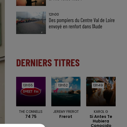
12h00
Des pompiers du Centre Val de Loire
envoyé en renfort dans l'Aude
DERNIERS TITRES
13h55
13h55
13h52
13h52
13h49
13h49
THE CONNELLS
JEREMY FREROT
KAROL G
74 75
Frerot
Si Antes Te
Hubiera
Conocido