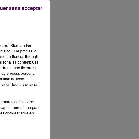
uer sans accepter
e
erest: Store and/or
tising; Use profiles to
tand audiences through
personalise content; Use
 fraud, and fix errors;
 may process personal
mation actively
vices; Identify devices
rtenaires dans "Gérer
s'appliqueront que pour
les cookies" situé en
is