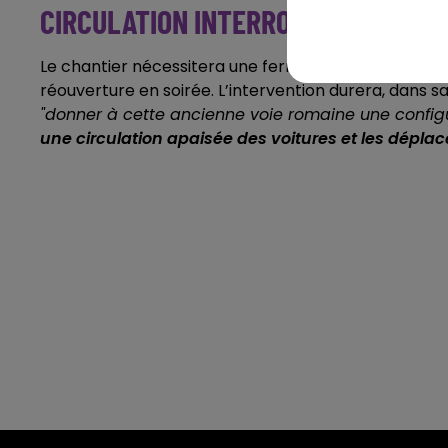
CIRCULATION INTERROMPUE EN JOU
Le chantier nécessitera une fermeture de la circula
réouverture en soirée. L’intervention durera, dans s
"donner à cette ancienne voie romaine une confi
une circulation apaisée des voitures et les dépl