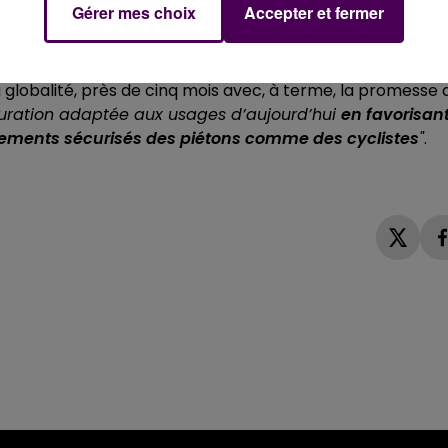
Gérer mes choix
Accepter et fermer
RNÉE
tion en journée -riverains non concernés- et une
a globalité, près de cinq mois avec, à terme, la promesse 
guration adaptée aux usages d’aujourd’hui
en favorisan
acements sécurisés des piétons comme des cyclistes
"
.