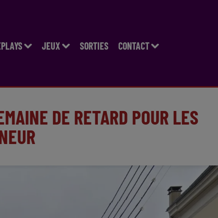
EPLAYS
JEUX
SORTIES
CONTACT
EMAINE DE RETARD POUR LES
RNEUR