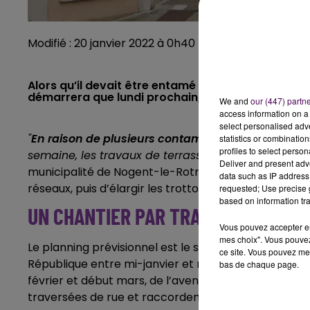
Modifié : 20 janvier 2022 à 0h40 par Emilien Borderie
Alors qu’il devait être entamé dès cette semaine,
démarrera que lundi prochain, le 24 janvier.
We and
our (447) partn
access information on a 
select personalised ad
"
En raison de plusieurs contaminations par la Cov
statistics or combinatio
profiles to select person
semaine, les travaux de terrassement débuteront le
Deliver and present adv
municipalité de Nogent-le-Rotrou. Le phasage des trav
data such as IP address 
réseaux, puis d’élargir les trottoirs et de
"reprofiler
requested; Use precise g
based on information tra
UN CHANTIER PAR TRANCHES
Vous pouvez accepter en 
mes choix". Vous pouvez
Le planning prévisionnel est le suivant : travaux sur
ce site. Vous pouvez met
République entre mi-janvier et mi-février, de l'ave
bas de chaque page.
février et début mars, de l’avenue Camille-Gaté à l
traversées de rue et raccordement des usagers devrai