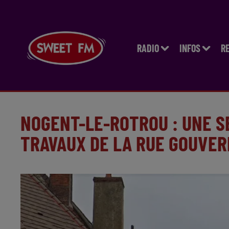
RADIO
INFOS
R
NOGENT-LE-ROTROU : UNE S
TRAVAUX DE LA RUE GOUVE