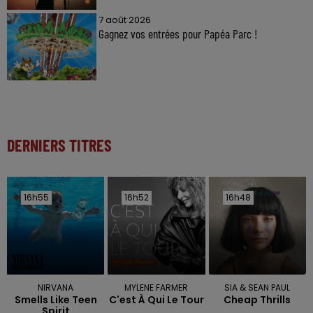
7 août 2026
Gagnez vos entrées pour Papéa Parc !
DERNIERS TITRES
16h55
16h55
16h52
16h52
16h48
16h48
NIRVANA
MYLENE FARMER
SIA & SEAN PAUL
Smells Like Teen
C'est À Qui Le Tour
Cheap Thrills
Spirit