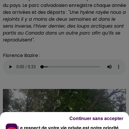
du pays. Le parc calvadosien enregistre chaque année
des arrivées et des départs :
"Une hyène rayée nous a
rejoints il y a moins de deux semaines et dans le
sens inverse, l’hiver dernier, des loups arctiques sont
partis au Canada dans un autre parc afin qu’ils se
reproduisent".
Florence Bazire :
Continuer sans accepter
Le respect de votre vie privée est notre priorité