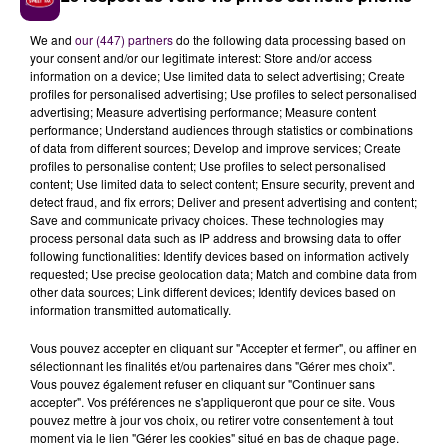
We and
our (447) partners
do the following data processing based on
your consent and/or our legitimate interest: Store and/or access
information on a device; Use limited data to select advertising; Create
profiles for personalised advertising; Use profiles to select personalised
advertising; Measure advertising performance; Measure content
performance; Understand audiences through statistics or combinations
of data from different sources; Develop and improve services; Create
profiles to personalise content; Use profiles to select personalised
content; Use limited data to select content; Ensure security, prevent and
detect fraud, and fix errors; Deliver and present advertising and content;
ON ASSISTE AUX GOÛTERS D'ANIMAUX
Save and communicate privacy choices. These technologies may
process personal data such as IP address and browsing data to offer
following functionalities: Identify devices based on information actively
Cerza emploie cet été, pendant la haute saison, 120
requested; Use precise geolocation data; Match and combine data from
personnes : pour l’animalier, la restauration, la
other data sources; Link different devices; Identify devices based on
information transmitted automatically.
boutique, les hébergements ou encore les équipes
pédagogiques dont le but est de transmettre aux
Vous pouvez accepter en cliquant sur "Accepter et fermer", ou affiner en
visiteurs, notamment comment à notre niveau nous
sélectionnant les finalités et/ou partenaires dans "Gérer mes choix".
pouvons préserver la biodiversité et la nature.
C'est le
Vous pouvez également refuser en cliquant sur "Continuer sans
accepter". Vos préférences ne s'appliqueront que pour ce site. Vous
cas lors des dix-huit goûters quotidiens auxquels
pouvez mettre à jour vos choix, ou retirer votre consentement à tout
les visiteurs peuvent assister : ceux des lions, des
moment via le lien "Gérer les cookies" situé en bas de chaque page.