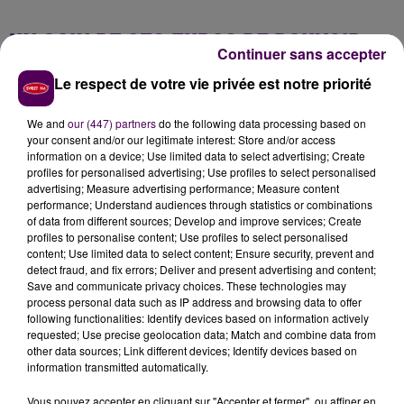
UN GAIN DE 950 EUROS DE POUVOIR
Continuer sans accepter
D'ACHAT
Le respect de votre vie privée est notre priorité
Ces crédits récupérés -non imposés- sont utilisables
We and
our (447) partners
do the following data processing based on
un peu partout pour effectuer d’autres courses.
your consent and/or our legitimate interest: Store and/or access
information on a device; Use limited data to select advertising; Create
Jessica s’est tournée vers la licence, qui coûte 100
profiles for personalised advertising; Use profiles to select personalised
euros la première année -50
euros dès la deuxième
advertising; Measure advertising performance; Measure content
année-. Il y a deux autres niveaux : l’un à 10 euros la
performance; Understand audiences through statistics or combinations
of data from different sources; Develop and improve services; Create
cotisation, l’autre à 40 euros :
"Les trois ne sont pas au
profiles to personalise content; Use profiles to select personalised
même tarif et ne permettent pas de récupérer
content; Use limited data to select content; Ensure security, prevent and
autant de pouvoir d’achat que celle à 100 euros".
A
detect fraud, and fix errors; Deliver and present advertising and content;
Save and communicate privacy choices. These technologies may
la clé, pour Jessica,
environ 950 euros d’économies
process personal data such as IP address and browsing data to offer
générées depuis le mois de novembre
grâce à ses
following functionalities: Identify devices based on information actively
courses et aux achats réalisés par les autres
requested; Use precise geolocation data; Match and combine data from
other data sources; Link different devices; Identify devices based on
adhérents.
"Sans la coopérative, je n’aurais pas
information transmitted automatically.
récupéré cet argent".
Vous pouvez accepter en cliquant sur "Accepter et fermer", ou affiner en