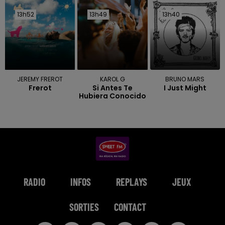
13h52
13h52
13h49
13h49
13h40
13h40
JEREMY FREROT
KAROL G
BRUNO MARS
Frerot
Si Antes Te
I Just Might
Hubiera Conocido
RADIO
INFOS
REPLAYS
JEUX
SORTIES
CONTACT