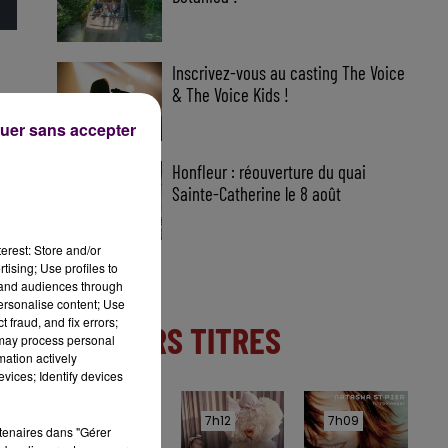
Inscrivez-vous au casting The Voice
& The Voice Kids !
uer sans accepter
Honfleur : réouverture du quai
Sainte-Catherine le 8 août
erest: Store and/or
tising; Use profiles to
tand audiences through
personalise content; Use
 fraud, and fix errors;
DERNIERS TITRES
 may process personal
mation actively
vices; Identify devices
7h15
7h15
7h12
7h12
7h09
7h09
rtenaires dans "Gérer