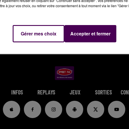
 également refuser en cliquant sur "Continuer sans accepter". Vos préférences ne 
tre à jour vos choix, ou retirer votre consentement à tout moment via le lien "Gérer 
Gérer mes choix
Accepter et fermer
INFOS
REPLAYS
JEUX
SORTIES
CON