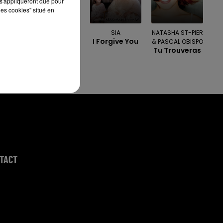
s'appliqueront que pour
les cookies" situé en
BRUNO MARS
SIA
NATASHA ST-PIER
I Just Might
I Forgive You
& PASCAL OBISPO
Tu Trouveras
TACT