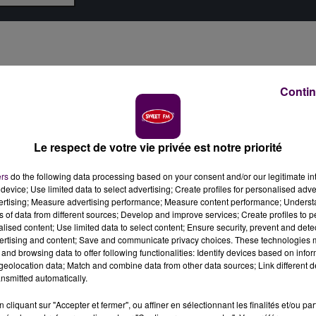
Contin
Le respect de votre vie privée est notre priorité
ers
do the following data processing based on your consent and/or our legitimate int
device; Use limited data to select advertising; Create profiles for personalised adver
vertising; Measure advertising performance; Measure content performance; Unders
ns of data from different sources; Develop and improve services; Create profiles to 
alised content; Use limited data to select content; Ensure security, prevent and detect
ertising and content; Save and communicate privacy choices. These technologies
and browsing data to offer following functionalities: Identify devices based on infor
eolocation data; Match and combine data from other data sources; Link different de
nsmitted automatically.
cliquant sur "Accepter et fermer", ou affiner en sélectionnant les finalités et/ou pa