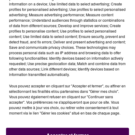
information on a device; Use limited data to select advertising; Create
profiles for personalised advertising; Use profiles to select personalised
advertising; Measure advertising performance; Measure content
performance; Understand audiences through statistics or combinations
DERNIERS TITRES
of data from different sources; Develop and improve services; Create
profiles to personalise content; Use profiles to select personalised
content; Use limited data to select content; Ensure security, prevent and
detect fraud, and fix errors; Deliver and present advertising and content;
9h58
9h58
9h54
9h54
9h51
9h51
Save and communicate privacy choices. These technologies may
process personal data such as IP address and browsing data to offer
following functionalities: Identify devices based on information actively
requested; Use precise geolocation data; Match and combine data from
other data sources; Link different devices; Identify devices based on
information transmitted automatically.
GIMS
PINK
SEBASTIEN TELLIER &
Vous pouvez accepter en cliquant sur "Accepter et fermer", ou affiner en
Soleil
What About Us
JULIETTE ARMANET
sélectionnant les finalités et/ou partenaires dans "Gérer mes choix".
Attraction
Vous pouvez également refuser en cliquant sur "Continuer sans
accepter". Vos préférences ne s'appliqueront que pour ce site. Vous
pouvez mettre à jour vos choix, ou retirer votre consentement à tout
moment via le lien "Gérer les cookies" situé en bas de chaque page.