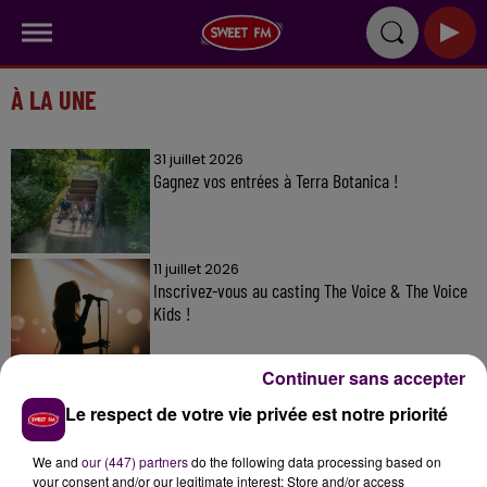
À LA UNE
31 juillet 2026
Gagnez vos entrées à Terra Botanica !
11 juillet 2026
Inscrivez-vous au casting The Voice & The Voice
Kids !
Continuer sans accepter
6 août 2026
Deux rixes en trois semaines : le préfet ordonne
Le respect de votre vie privée est notre priorité
la fermeture d'une...
We and
our (447) partners
do the following data processing based on
your consent and/or our legitimate interest: Store and/or access