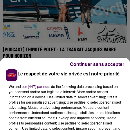
[PODCAST] THIMOTÉ POLET : LA TRANSAT JACQUES VABRE
POUR HORIZON
C’est un Normand qui a le vent en poupe. Originaire du
Continuer sans accepter
Havre, Thimoté Polet prendra le départ de la Transat
Le respect de votre vie privée est notre priorité
Jacques Vabre à l’automne prochain en compagnie...
À LA UNE
We and
our (447) partners
do the following data processing based on
your consent and/or our legitimate interest: Store and/or access
information on a device; Use limited data to select advertising; Create
31 juillet 2026
profiles for personalised advertising; Use profiles to select personalised
Gagnez vos entrées à Terra Botanica !
advertising; Measure advertising performance; Measure content
performance; Understand audiences through statistics or combinations
of data from different sources; Develop and improve services; Create
profiles to personalise content; Use profiles to select personalised
content; Use limited data to select content; Ensure security, prevent and
11 juillet 2026