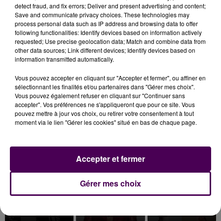
detect fraud, and fix errors; Deliver and present advertising and content;
Inscrivez-vous au casting The Voice & The Voice
Save and communicate privacy choices. These technologies may
Kids !
process personal data such as IP address and browsing data to offer
following functionalities: Identify devices based on information actively
requested; Use precise geolocation data; Match and combine data from
6 août 2026
other data sources; Link different devices; Identify devices based on
Deux rixes en trois semaines : le préfet ordonne
information transmitted automatically.
la fermeture d'une...
Vous pouvez accepter en cliquant sur "Accepter et fermer", ou affiner en
sélectionnant les finalités et/ou partenaires dans "Gérer mes choix".
Vous pouvez également refuser en cliquant sur "Continuer sans
accepter". Vos préférences ne s'appliqueront que pour ce site. Vous
pouvez mettre à jour vos choix, ou retirer votre consentement à tout
moment via le lien "Gérer les cookies" situé en bas de chaque page.
TITRES DIFFUSÉS
Accepter et fermer
7h02
7h02
6h55
6h55
6h49
6h49
Gérer mes choix