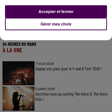
Accepter et fermer
Gérer mes choix
25 septembre 2023
24 HEURES DU MANS
À LA UNE
7 août 2026
Gagnez vos pass pour le V and B Fest' 2026 !
11 juillet 2026
Inscrivez-vous au casting The Voice & The Voice
Kids !