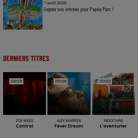
7 août 2026
Gagnez vos entrées pour Papéa Parc !
DERNIERS TITRES
20h39
20h39
20h36
20h36
20h32
20h32
ZOE WEES
ALEX WARREN
INDOCHINE
Control
Fever Dream
L'aventurier