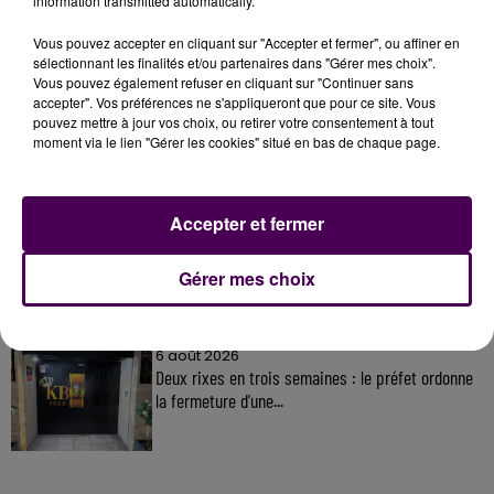
information transmitted automatically.
Vous pouvez accepter en cliquant sur "Accepter et fermer", ou affiner en
sélectionnant les finalités et/ou partenaires dans "Gérer mes choix".
À LA UNE
Vous pouvez également refuser en cliquant sur "Continuer sans
accepter". Vos préférences ne s'appliqueront que pour ce site. Vous
pouvez mettre à jour vos choix, ou retirer votre consentement à tout
31 juillet 2026
moment via le lien "Gérer les cookies" situé en bas de chaque page.
Gagnez vos entrées à Terra Botanica !
Accepter et fermer
11 juillet 2026
Inscrivez-vous au casting The Voice & The Voice
Gérer mes choix
Kids !
6 août 2026
Deux rixes en trois semaines : le préfet ordonne
la fermeture d'une...