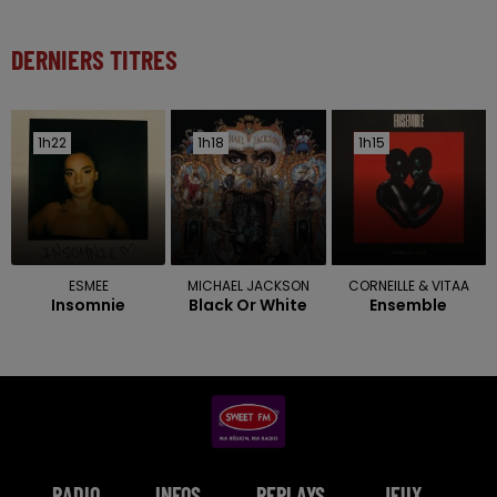
DERNIERS TITRES
1h22
1h22
1h18
1h18
1h15
1h15
ESMEE
MICHAEL JACKSON
CORNEILLE & VITAA
Insomnie
Black Or White
Ensemble
RADIO
INFOS
REPLAYS
JEUX