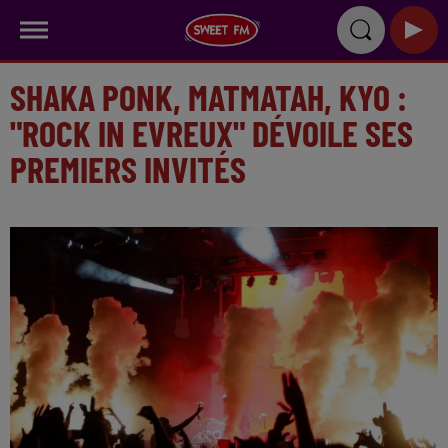
SHAKA PONK, MATMATAH, KYO :
"ROCK IN EVREUX" DÉVOILE SES
PREMIERS INVITÉS