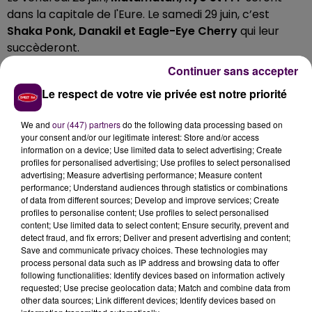
dans la capitale de l'Eure. Le samedi 29 juin, c’est
Shaka Ponk, Danakil et Eagle-Eye Cherry
qui leur
succèderont.
DES PASS À PRIX ÉVOLUTIFS
Continuer sans accepter
Le respect de votre vie privée est notre priorité
Si
le reste de la programmation doit être annoncée
ce vendredi
15 mars
, il est encore possible de
We and
our (447) partners
do the following data processing based on
your consent and/or our legitimate interest: Store and/or access
bénéficier de billets moins chers.
38 euros pour une
information on a device; Use limited data to select advertising; Create
journée
-vendredi comme samedi- ou
73 euros pour
profiles for personalised advertising; Use profiles to select personalised
les deux jours.
La billetterie de
"Rock In Evreux"
est
advertising; Measure advertising performance; Measure content
performance; Understand audiences through statistics or combinations
accessible en cliquant
ici.
of data from different sources; Develop and improve services; Create
profiles to personalise content; Use profiles to select personalised
content; Use limited data to select content; Ensure security, prevent and
detect fraud, and fix errors; Deliver and present advertising and content;
Save and communicate privacy choices. These technologies may
process personal data such as IP address and browsing data to offer
following functionalities: Identify devices based on information actively
requested; Use precise geolocation data; Match and combine data from
other data sources; Link different devices; Identify devices based on