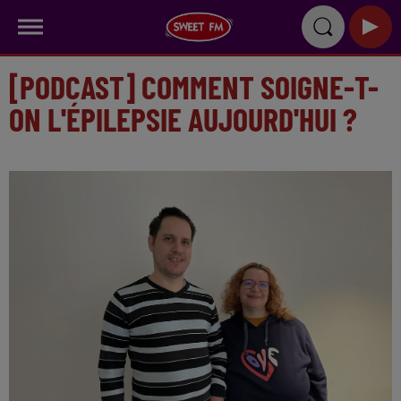
[PODCAST] COMMENT SOIGNE-T-
ON L'ÉPILEPSIE AUJOURD'HUI ?