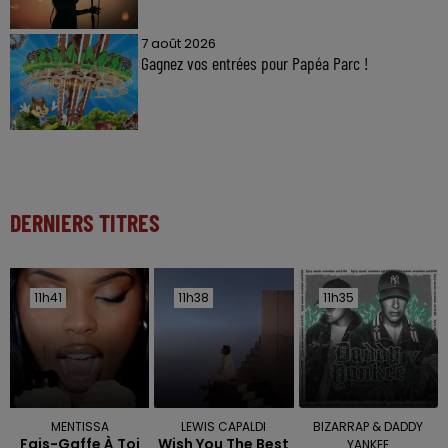
7 août 2026
Gagnez vos entrées pour Papéa Parc !
DERNIERS TITRES
11h41
11h41
11h38
11h38
11h35
11h35
MENTISSA
LEWIS CAPALDI
BIZARRAP & DADDY
Fais-Gaffe À Toi
Wish You The Best
YANKEE