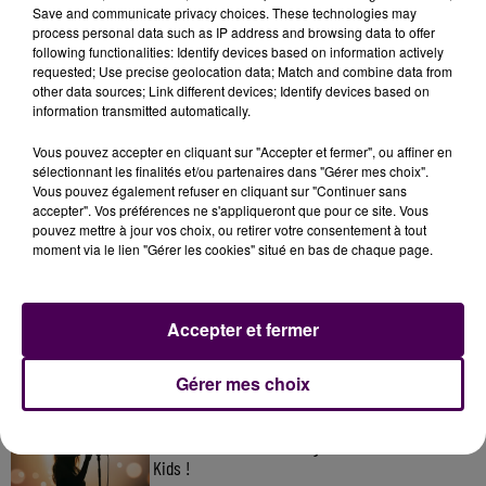
Save and communicate privacy choices. These technologies may
process personal data such as IP address and browsing data to offer
following functionalities: Identify devices based on information actively
requested; Use precise geolocation data; Match and combine data from
other data sources; Link different devices; Identify devices based on
information transmitted automatically.
Vous pouvez accepter en cliquant sur "Accepter et fermer", ou affiner en
sélectionnant les finalités et/ou partenaires dans "Gérer mes choix".
Vous pouvez également refuser en cliquant sur "Continuer sans
accepter". Vos préférences ne s'appliqueront que pour ce site. Vous
pouvez mettre à jour vos choix, ou retirer votre consentement à tout
À LA UNE
moment via le lien "Gérer les cookies" situé en bas de chaque page.
7 août 2026
Accepter et fermer
Gagnez vos pass pour le V and B Fest' 2026 !
Gérer mes choix
11 juillet 2026
Inscrivez-vous au casting The Voice & The Voice
Kids !