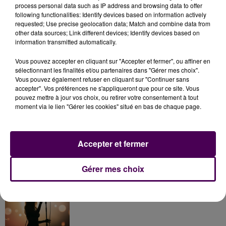
process personal data such as IP address and browsing data to offer
following functionalities: Identify devices based on information actively
Plus d'infos
Préparateur de
Saran
requested; Use precise geolocation data; Match and combine data from
8
(H/F)
ici
commandes
other data sources; Link different devices; Identify devices based on
information transmitted automatically.
Meung-sur-
Plus d'infos
Manutentionnaire
(H/F)
9
Loire
ici
Vous pouvez accepter en cliquant sur "Accepter et fermer", ou affiner en
sélectionnant les finalités et/ou partenaires dans "Gérer mes choix".
Vous pouvez également refuser en cliquant sur "Continuer sans
accepter". Vos préférences ne s'appliqueront que pour ce site. Vous
pouvez mettre à jour vos choix, ou retirer votre consentement à tout
À LA UNE
moment via le lien "Gérer les cookies" situé en bas de chaque page.
Gagnez vos pass pour le V and B Fest' 2026 !
Accepter et fermer
Gérer mes choix
Inscrivez-vous au casting The Voice & The Voice
Kids !