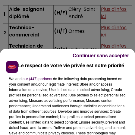
Aide-soignant
Cléry-Saint-
Plus d'infos
(H/F)
1
diplômé
André
ici
Technico-
Plus d'infos
(H/F)
Ormes
2
commercial
ici
Technicien de
Plus d'infos
(H/F)
Lailly-en-Val
3
maintenance
ici
Continuer sans accepter
Caissier bureau
Plus d'infos
Le respect de votre vie privée est notre priorité
(H/F)
Saran
4
de tabac
ici
We and
our (447) partners
do the following data processing based on
Saint-Pryvé-
your consent and/or our legitimate interest: Store and/or access
Plus d'infos
Palefrenier
Saint-
information on a device; Use limited data to select advertising; Create
5
(H/F)
ici
profiles for personalised advertising; Use profiles to select personalised
Mesmin
advertising; Measure advertising performance; Measure content
performance; Understand audiences through statistics or combinations
Consultant en
Plus d'infos
of data from different sources; Develop and improve services; Create
(H/F)
Orléans
6
recrutement
ici
profiles to personalise content; Use profiles to select personalised
content; Use limited data to select content; Ensure security, prevent and
Moniteur
Meung-sur-
Plus d'infos
detect fraud, and fix errors; Deliver and present advertising and content;
(H/F)
7
Save and communicate privacy choices. These technologies may
éducateur
Loire
ici