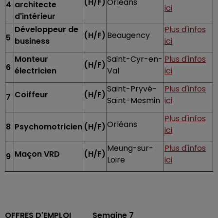
(H/F)
Orléans
4
architecte
ici
d'intérieur
Développeur de
Plus d'infos
(H/F)
Beaugency
5
business
ici
Monteur
Saint-Cyr-en-
Plus d'infos
(H/F)
6
électricien
Val
ici
Saint-Pryvé-
Plus d'infos
Coiffeur
(H/F)
7
Saint-Mesmin
ici
Plus d'infos
Orléans
8
Psychomotricien
(H/F)
ici
Meung-sur-
Plus d'infos
Maçon VRD
(H/F)
9
Loire
ici
OFFRES D'EMPLOI Semaine 7