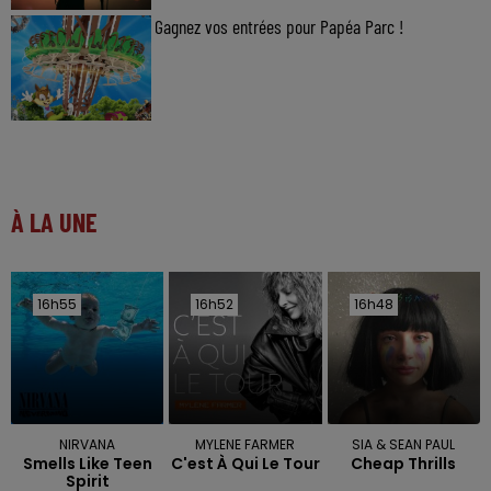
Gagnez vos entrées pour Papéa Parc !
À LA UNE
16h55
16h55
16h52
16h52
16h48
16h48
NIRVANA
MYLENE FARMER
SIA & SEAN PAUL
Smells Like Teen
C'est À Qui Le Tour
Cheap Thrills
Spirit