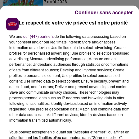
7 août 2026
Gagnez vos entrées pour Papéa Parc !
Continuer sans accepter
Le respect de votre vie privée est notre priorité
We and
our (447) partners
do the following data processing based on
your consent and/or our legitimate interest: Store and/or access
information on a device; Use limited data to select advertising; Create
profiles for personalised advertising; Use profiles to select personalised
DERNIERS TITRES
advertising; Measure advertising performance; Measure content
performance; Understand audiences through statistics or combinations
of data from different sources; Develop and improve services; Create
profiles to personalise content; Use profiles to select personalised
7h56
7h56
7h52
7h52
7h47
7h47
content; Use limited data to select content; Ensure security, prevent and
detect fraud, and fix errors; Deliver and present advertising and content;
Save and communicate privacy choices. These technologies may
process personal data such as IP address and browsing data to offer
following functionalities: Identify devices based on information actively
requested; Use precise geolocation data; Match and combine data from
other data sources; Link different devices; Identify devices based on
information transmitted automatically.
GRAND CORPS MALADE
THE CONNELLS
MYLENE FARMER
74 75
C'est À Qui Le Tour
& KIMBEROSE
Nos Plus Belles
Vous pouvez accepter en cliquant sur "Accepter et fermer", ou affiner en
Années
sélectionnant les finalités et/ou partenaires dans "Gérer mes choix".