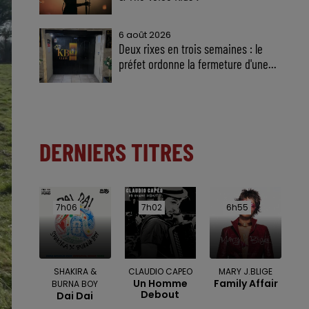
6 août 2026
Deux rixes en trois semaines : le
préfet ordonne la fermeture d'une...
DERNIERS TITRES
7h06
7h06
7h02
7h02
6h55
6h55
SHAKIRA &
CLAUDIO CAPEO
MARY J.BLIGE
Un Homme
Family Affair
BURNA BOY
Debout
Dai Dai