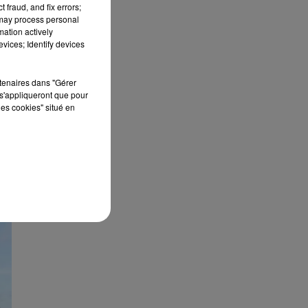
 fraud, and fix errors;
 may process personal
mation actively
vices; Identify devices
de
e,
rtenaires dans "Gérer
rc
s'appliqueront que pour
les cookies" situé en
s