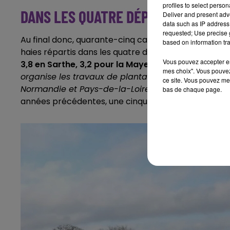
profiles to select person
DANS LES QUATRE DÉPARTEMENTS
Deliver and present adv
data such as IP address 
requested; Use precise g
Au final donc, quarante-cinq candidatures ont été ret
based on information tra
haies répartis dans les quatre départements sur lesq
Vous pouvez accepter en 
3,8 en Sarthe, 3,2 pour la Mayenne et 200 mètres
mes choix". Vous pouvez
organise les travaux de plantation et les finance
ce site. Vous pouvez met
Normandie et Pays-de-la-Loire ainsi que des dépa
bas de chaque page.
années précédentes, une cinquantaine de kilomètres