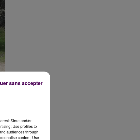
uer sans accepter
erest: Store and/or
tising; Use profiles to
tand audiences through
personalise content; Use