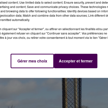
alised content; Use limited data to select content; Ensure security, prevent and detect
ertising and content; Save and communicate privacy choices. These technologies
and browsing data to offer following functionalities: Identify devices based on infor
eolocation data; Match and combine data from other data sources; Link different de
enues, soit un total, tout additionné, de 21,5 kilomètres 
nsmitted automatically.
uels s’étend le parc naturel :
14,3 kilomètres dans l’Orn
cliquant sur "Accepter et fermer", ou affiner en sélectionnant les finalités et/ou pa
 dans la Manche
. Les plantations ont lieu cet hiver :
"Le pa
 également refuser en cliquant sur "Continuer sans accepter". Vos préférences ne 
 à hauteur de 80% grâce à des subventions des régions
tre à jour vos choix, ou retirer votre consentement à tout moment via le lien "Gérer 
rtements de l’Orne et de la Mayenne"
. Au cours des troi
 avait, déjà, été
"réinstallée"
.
Gérer mes choix
Accepter et fermer