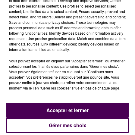
of data from different sources; Develop and improve services; Create
profiles to personalise content; Use profiles to select personalised
content; Use limited data to select content; Ensure security, prevent and
Mais dans le sport de -très- haut niveau, il n’y a pas de
detect fraud, and fix errors; Deliver and present advertising and content;
secret : tout est dans la passion et le travail. Voire le
Save and communicate privacy choices. These technologies may
sacrifice ! Pour Vladimir Vinchon,
"c’est un équilibre à
process personal data such as IP address and browsing data to offer
following functionalities: Identify devices based on information actively
trouver",
déjà entre le cavalier et sa monture. Et entre
requested; Use precise geolocation data; Match and combine data from
le Mayennais et son cheval
"Pégase Mayenne"
, ça
other data sources; Link different devices; Identify devices based on
fonctionne. En tous cas
à en juger par les
information transmitted automatically.
enchaînements présentés devant un expert
Vous pouvez accepter en cliquant sur "Accepter et fermer", ou affiner en
international ce mercredi matin
,
sous le plus grand
sélectionnant les finalités et/ou partenaires dans "Gérer mes choix".
manège couvert d’Europe.
"Une médaille d’or me
Vous pouvez également refuser en cliquant sur "Continuer sans
paraît atteignable"
confie le cavalier amputé de sa
accepter". Vos préférences ne s'appliqueront que pour ce site. Vous
pouvez mettre à jour vos choix, ou retirer votre consentement à tout
jambe droite suite à un accident de la route en 1994.
moment via le lien "Gérer les cookies" situé en bas de chaque page.
On donnera encore plus de crédit à son propos dans
la mesure où il a participé déjà à deux olympiades :
Londres en 2012 puis Tokyo en 2021. Et pour se
Accepter et fermer
préparer au mieux, Vladimir et Pégase ont quitté
momentanément la Mayenne pour intégrer un haras
Gérer mes choix
dans l’Essonne. Mais à l’heure de cette master class à