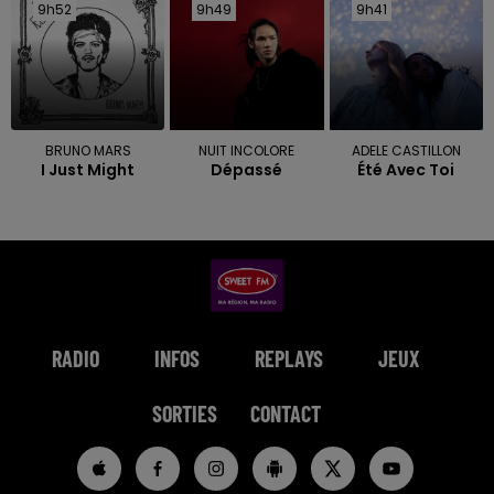
9h52
9h52
9h49
9h49
9h41
9h41
BRUNO MARS
NUIT INCOLORE
ADELE CASTILLON
I Just Might
Dépassé
Été Avec Toi
RADIO
INFOS
REPLAYS
JEUX
SORTIES
CONTACT