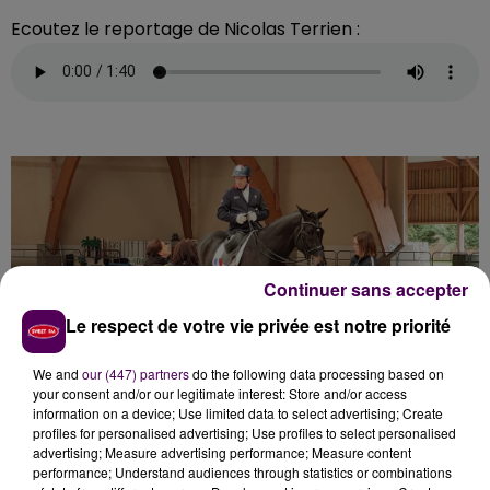
Ecoutez le reportage de Nicolas Terrien :
Continuer sans accepter
Le respect de votre vie privée est notre priorité
We and
our (447) partners
do the following data processing based on
your consent and/or our legitimate interest: Store and/or access
information on a device; Use limited data to select advertising; Create
profiles for personalised advertising; Use profiles to select personalised
VLADIMIR VINCHON VISE L’OR
advertising; Measure advertising performance; Measure content
performance; Understand audiences through statistics or combinations
PARALYMPIQUE