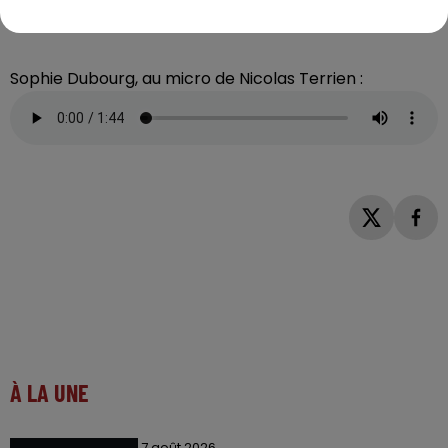
Lamotte-Beuvron, la routine de compétition est déjà
bien lancée !
Sophie Dubourg, au micro de Nicolas Terrien :
À LA UNE
7 août 2026