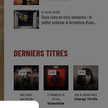
6 août 2026
Deux rixes en trois semaines : le
préfet ordonne la fermeture d'une...
DERNIERS TITRES
1h18
1h18
1h15
1h15
1h12
1h12
MICHAEL
CORNEILLE &
SIA & SEAN PAUL
Cheap Thrills
JACKSON
VITAA
Black Or
Ensemble
White