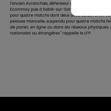
l'ancien Avranchais, défenseur central, suspendu po
Ecommoy puis à Sablé-sur-Sarthe, actuel entraîneur
pour quatre matchs dont deux avec sursis ; enfin
Th
pelouse mancelle, suspendu pour quatre matchs fer
de parier, en ligne ou dans les réseaux physiques, s
nationales ou étrangères"
rappelle la LFP.