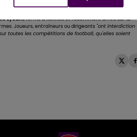
ur deux matchs avec sursis ;
Romain Dupont
, ex joueur à
 du groupe U19 du club de la capitale sarthoise, suspend
éo Eyoum
, formé à Rennes et récemment arrivé sur la
mes. Joueurs, entraîneurs ou dirigeants
"ont interdiction
ur toutes les compétitions de football, qu'elles soient