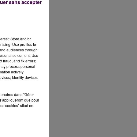
uer sans accepter
ur
erest: Store and/or
tising; Use profiles to
tand audiences through
personalise content; Use
 fraud, and fix errors;
 may process personal
mation actively
vices; Identify devices
ic
la
rtenaires dans "Gérer
s'appliqueront que pour
les cookies" situé en