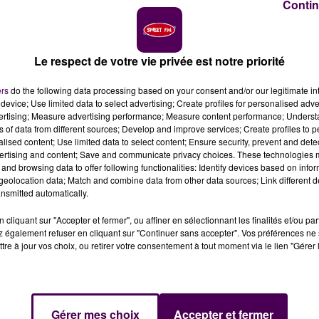
Contin
rie et Nicolas Terrien
Le respect de votre vie privée est notre priorité
ançais se voient condamnés, ce lundi 19 décembre, po
ers
do the following data processing based on your consent and/or our legitimate int
s paris sportifs. Dans la liste, figurent plusieurs
device; Use limited data to select advertising; Create profiles for personalised adver
vertising; Measure advertising performance; Measure content performance; Unders
ns of data from different sources; Develop and improve services; Create profiles to 
alised content; Use limited data to select content; Ensure security, prevent and detect
u football français qui se trouve épinglée par la
ertising and content; Save and communicate privacy choices. These technologies
ssionnel, pour avoir effectué des paris sportifs... ce
and browsing data to offer following functionalities: Identify devices based on infor
eolocation data; Match and combine data from other data sources; Link different de
ste diffusée publiquement ce lundi 19 décembre, et après
nsmitted automatically.
es infractions constatées, figure notamment le nom de
Cédr
dernier : pour avoir fait plusieurs dizaines de paris durant 
cliquant sur "Accepter et fermer", ou affiner en sélectionnant les finalités et/ou pa
erve du Stade Malherbe Caen, le voilà condamné à
quatre
 également refuser en cliquant sur "Continuer sans accepter". Vos préférences ne 
tre à jour vos choix, ou retirer votre consentement à tout moment via le lien "Gérer 
ns porteurs des couleurs du Mans FC :
Maxence Derrien
,
Gérer mes choix
Accepter et fermer