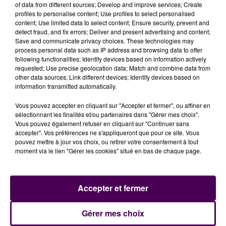
nombreux"
analyse Stéphane Le Foll en notant, par
of data from different sources; Develop and improve services; Create
ailleurs, qu'il s'agit du
"
premier site protégé au Mans
profiles to personalise content; Use profiles to select personalised
content; Use limited data to select content; Ensure security, prevent and
depuis 2016
et le premier de notre histoire hors du
detect fraud, and fix errors; Deliver and present advertising and content;
centre-ville"
. De quoi saluer une
"bonne nouvelle"
qui
Save and communicate privacy choices. These technologies may
salue
"l'engagement de la collectivité pour valoriser
process personal data such as IP address and browsing data to offer
following functionalities: Identify devices based on information actively
son patrimoine et se mettre au service du
requested; Use precise geolocation data; Match and combine data from
rayonnement du territoire"
.
other data sources; Link different devices; Identify devices based on
information transmitted automatically.
Vous pouvez accepter en cliquant sur "Accepter et fermer", ou affiner en
sélectionnant les finalités et/ou partenaires dans "Gérer mes choix".
Vous pouvez également refuser en cliquant sur "Continuer sans
accepter". Vos préférences ne s'appliqueront que pour ce site. Vous
pouvez mettre à jour vos choix, ou retirer votre consentement à tout
moment via le lien "Gérer les cookies" situé en bas de chaque page.
Accepter et fermer
À LA UNE
Gérer mes choix
31 juillet 2026