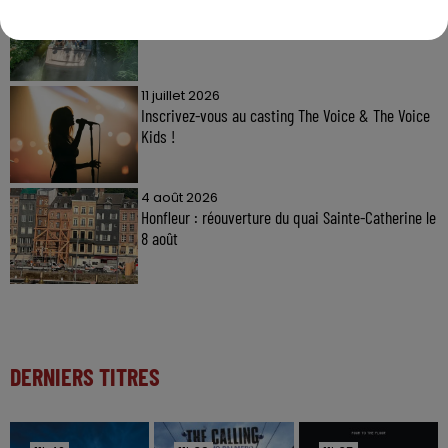
Gagnez vos entrées à Terra Botanica !
11 juillet 2026
Inscrivez-vous au casting The Voice & The Voice
Kids !
4 août 2026
Honfleur : réouverture du quai Sainte-Catherine le
8 août
DERNIERS TITRES