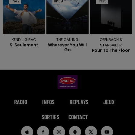
11h42
11h42
11h39
11h39
11h35
11h35
KENDJI GIRAC
THE CALLING
OFENBACH &
Si Seulement
Wherever You Will
STARSAILOR
Go
Four To The Floor
RADIO
INFOS
REPLAYS
JEUX
SORTIES
CONTACT