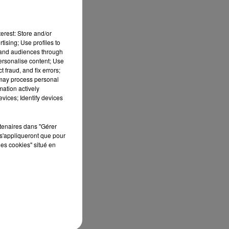
erest: Store and/or
tising; Use profiles to
tand audiences through
personalise content; Use
de
 fraud, and fix errors;
e.
 may process personal
mation actively
vices; Identify devices
rtenaires dans "Gérer
s'appliqueront que pour
les cookies" situé en
s,
310