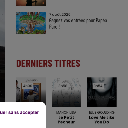
7 août 2026
Gagnez vos entrées pour Papéa
Parc !
DERNIERS TITRES
4h00
4h00
3h58
3h58
3h54
3h54
uer sans accepter
LUKAS GRAHAM
MANON LISA
ELLIE GOULDING
7 Years
Le Petit
Love Me Like
Pecheur
You Do