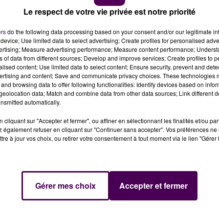
Le respect de votre vie privée est notre priorité
ers
do the following data processing based on your consent and/or our legitimate int
e
device; Use limited data to select advertising; Create profiles for personalised adver
vertising; Measure advertising performance; Measure content performance; Unders
ns of data from different sources; Develop and improve services; Create profiles to 
ans les Pays-de-la-Loire : en un an, à la fin de ce mois 
alised content; Use limited data to select content; Ensure security, prevent and detect
ses" de plus pour faire le plein de Watts dans sa voitur
ertising and content; Save and communicate privacy choices. These technologies
and browsing data to offer following functionalities: Identify devices based on infor
eolocation data; Match and combine data from other data sources; Link different de
de-la-Loire. Selon le dernier baromètre de l'AVERE -
nsmitted automatically.
ouvoir et de suivre le développement des infrastructures
cliquant sur "Accepter et fermer", ou affiner en sélectionnant les finalités et/ou pa
vrier 2024,
5 589
points de recharge pour véhicules
 également refuser en cliquant sur "Continuer sans accepter". Vos préférences ne 
2 060 stations
. Soit une puissance totale installée de 225
tre à jour vos choix, ou retirer votre consentement à tout moment via le lien "Gérer 
IRE PAR JOUR EN MOYENNE
Gérer mes choix
Accepter et fermer
ulaire, les choses vont quand même assez vite : en un moi
harge. Sur une année cette fois, ce sont 403 nouvelles
ne implantation de plus chaque jour
avec un total de 1 