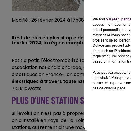
We and
our (447) partn
Modifié : 26 février 2024 à 17h38 par Emilien Borderi
access information on a 
select personalised ad
statistics or combinatio
Il est de plus en plus simple de rouler électrique d
profiles to select person
février 2024, la région comptait environ 1 300 "pri
Deliver and present adv
data such as IP address 
requested; Use precise g
Petit à petit, l'électromobilité fait son nid en Pays-
based on information tra
association nationale chargée, depuis 1978, de prom
Vous pouvez accepter en 
électriques en France-, on comptait en cette fin fé
mes choix". Vous pouvez
électriques à travers toute la région, répartis en 
ce site. Vous pouvez met
712 kiloWatts.
bas de chaque page.
PLUS D'UNE STATION SUPPLÉMENTA
Si l'évolution n'est pas à proprement parler spectac
on a installé en Pays-de-la-Loire 41 stations de rec
stations, autrement dit une moyenne supérieure à
u