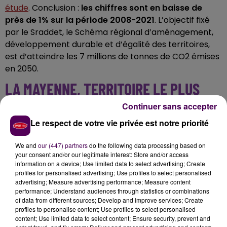
étude
. Conclusion :
les chiffres sont en baisse de
près de 1% sur la période 2008-2021
. L’objectif fixé
par le Sraddet, le Schéma régional d’aménagement,
développement durable et d’égalité des territoires,
est d’atteindre les 7 millions de tonnes de CO2 émises
en 2050.
LA MAYENNE, TERRITOIRE LE PLUS
ÉMETTEUR
Continuer sans accepter
Le respect de votre vie privée est notre priorité
Les grandes agglomérations de la région sont les
zones où l’on pollue le plus, mais rapporté à la
We and
our (447) partners
do the following data processing based on
population, ce ne sont pas les secteurs les plus
your consent and/or our legitimate interest: Store and/or access
information on a device; Use limited data to select advertising; Create
émetteurs. L’agriculture reste le premier domaine où
profiles for personalised advertising; Use profiles to select personalised
les émissions de CO2 sont les plus fortes, juste devant
advertising; Measure advertising performance; Measure content
les transports. C’est donc logiquement qu'on retrouve
performance; Understand audiences through statistics or combinations
of data from different sources; Develop and improve services; Create
la Mayenne, le nord de l’Anjou et la Sarthe en haut
profiles to personalise content; Use profiles to select personalised
du tableau
.
"L’agriculture émet 52 % des gaz à effet
content; Use limited data to select content; Ensure security, prevent and
de serre de la zone d’emploi de Mayenne et 29 % de