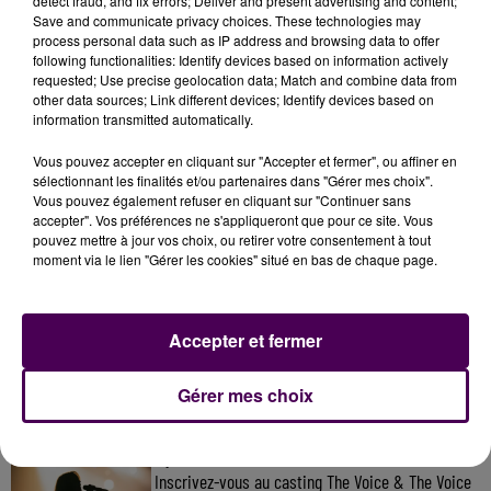
detect fraud, and fix errors; Deliver and present advertising and content;
Save and communicate privacy choices. These technologies may
celle de Laval"
indique l’étude de l’Insee
.
process personal data such as IP address and browsing data to offer
following functionalities: Identify devices based on information actively
requested; Use precise geolocation data; Match and combine data from
other data sources; Link different devices; Identify devices based on
information transmitted automatically.
Vous pouvez accepter en cliquant sur "Accepter et fermer", ou affiner en
sélectionnant les finalités et/ou partenaires dans "Gérer mes choix".
Vous pouvez également refuser en cliquant sur "Continuer sans
accepter". Vos préférences ne s'appliqueront que pour ce site. Vous
pouvez mettre à jour vos choix, ou retirer votre consentement à tout
moment via le lien "Gérer les cookies" situé en bas de chaque page.
À LA UNE
Accepter et fermer
7 août 2026
Gagnez vos pass pour le V and B Fest' 2026 !
Gérer mes choix
11 juillet 2026
Inscrivez-vous au casting The Voice & The Voice