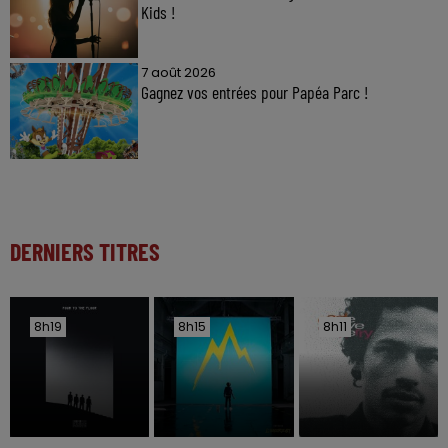
Kids !
7 août 2026
Gagnez vos entrées pour Papéa Parc !
DERNIERS TITRES
8h19
8h19
8h15
8h15
8h11
8h11