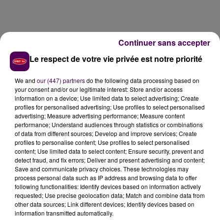
Continuer sans accepter
Le respect de votre vie privée est notre priorité
We and
our (447) partners
do the following data processing based on
your consent and/or our legitimate interest: Store and/or access
information on a device; Use limited data to select advertising; Create
UNE AVANT-PREMIÈRE CE VENDREDI À
profiles for personalised advertising; Use profiles to select personalised
advertising; Measure advertising performance; Measure content
NOGENT-LE-ROTROU
performance; Understand audiences through statistics or combinations
of data from different sources; Develop and improve services; Create
profiles to personalise content; Use profiles to select personalised
A Nogent-le-Rotrou,
le cinéma Le Rex organise ce
content; Use limited data to select content; Ensure security, prevent and
vendredi
une avant-première avec la projection du
detect fraud, and fix errors; Deliver and present advertising and content;
Save and communicate privacy choices. These technologies may
film québécois
"Les chambres rouges"
. Pour les
process personal data such as IP address and browsing data to offer
amateurs de grands classiques, l'établissement
following functionalities: Identify devices based on information actively
nogentais projettera
ce dimanche
à 20h30
"Le
requested; Use precise geolocation data; Match and combine data from
other data sources; Link different devices; Identify devices based on
docteur Jivago"
, sorti en 1965. Jusqu'au mardi 16
information transmitted automatically.
janvier,
toutes les séances sont à 5,90 euros
.