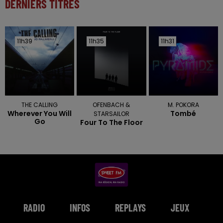
DERNIERS TITRES
11h39
11h39
11h35
11h35
11h31
11h31
THE CALLING
OFENBACH &
M. POKORA
Wherever You Will
Tombé
STARSAILOR
Go
Four To The Floor
RADIO
INFOS
REPLAYS
JEUX