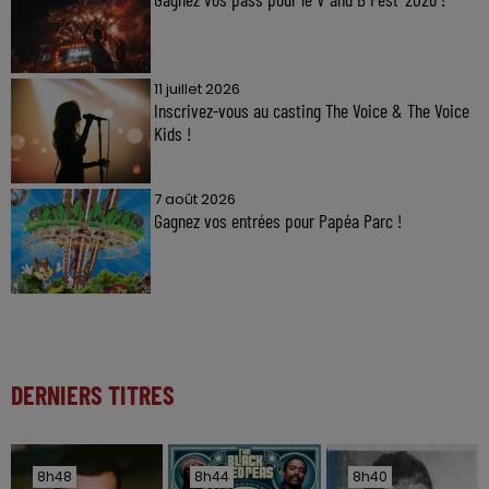
11 juillet 2026
Inscrivez-vous au casting The Voice & The Voice
Kids !
7 août 2026
Gagnez vos entrées pour Papéa Parc !
DERNIERS TITRES
8h48
8h48
8h44
8h44
8h40
8h40