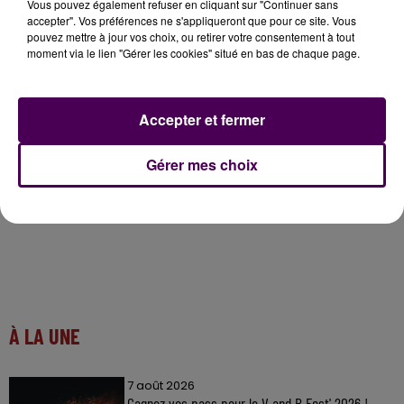
Vous pouvez également refuser en cliquant sur "Continuer sans
accepter". Vos préférences ne s'appliqueront que pour ce site. Vous
pouvez mettre à jour vos choix, ou retirer votre consentement à tout
Le département affiche les plus mauvaises
moment via le lien "Gérer les cookies" situé en bas de chaque page.
statistiques de toute la région Pays-de-la-Loire
#Sarthe
#PermisDeConstruire
#DifficultesLogement
https://t.co/WaKwf1UKM9
Accepter et fermer
— Sweet FM (@SweetFmRadio)
December 6, 2023
Gérer mes choix
À LA UNE
7 août 2026
Gagnez vos pass pour le V and B Fest' 2026 !