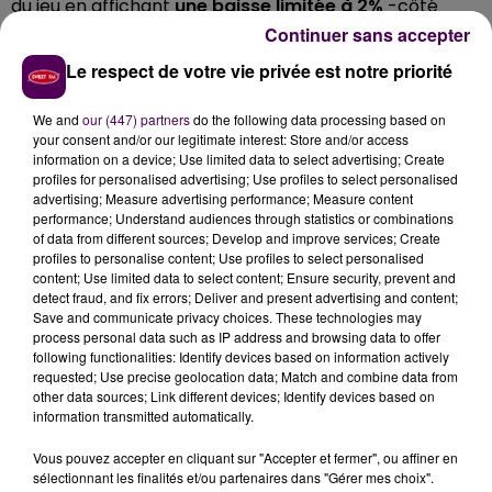
du jeu en affichant
une baisse limitée à 2%
-côté
sarthois, c'est moins 37%-.
Continuer sans accepter
25 000 AUTORISATIONS DANS LA
Le respect de votre vie privée est notre priorité
RÉGION
We and
our (447) partners
do the following data processing based on
your consent and/or our legitimate interest: Store and/or access
information on a device; Use limited data to select advertising; Create
Entre novembre 2022 et octobre 2023, 25 000
profiles for personalised advertising; Use profiles to select personalised
logements ont été autorisés à la construction dans les
advertising; Measure advertising performance; Measure content
Pays-de-la-Loire, soit
un volume en baisse de 23%
performance; Understand audiences through statistics or combinations
of data from different sources; Develop and improve services; Create
par rapport aux douze mois précédents. Un recul
profiles to personalise content; Use profiles to select personalised
comparable -moins 26%- a été enregistré au niveau
content; Use limited data to select content; Ensure security, prevent and
national. Dans la région, les évolutions par type de
detect fraud, and fix errors; Deliver and present advertising and content;
Save and communicate privacy choices. These technologies may
logement ont été contrastées : -9% pour les
process personal data such as IP address and browsing data to offer
logements collectifs, -31% pour les maisons
following functionalities: Identify devices based on information actively
individuelles
"groupées"
et -34% pour les maisons
requested; Use precise geolocation data; Match and combine data from
other data sources; Link different devices; Identify devices based on
individuelles
"pures"
.
information transmitted automatically.
... A LIRE AUSSI :
Vous pouvez accepter en cliquant sur "Accepter et fermer", ou affiner en
sélectionnant les finalités et/ou partenaires dans "Gérer mes choix".