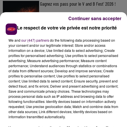
Gagnez vos pass pour le V and B Fest' 2026 !
Continuer sans accepter
Le respect de votre vie privée est notre priorité
Inscrivez-vous au casting The Voice & The Voice
Kids !
We and
our (447) partners
do the following data processing based on
your consent and/or our legitimate interest: Store and/or access
information on a device; Use limited data to select advertising; Create
profiles for personalised advertising; Use profiles to select personalised
advertising; Measure advertising performance; Measure content
Gagnez vos entrées pour Papéa Parc !
performance; Understand audiences through statistics or combinations
of data from different sources; Develop and improve services; Create
profiles to personalise content; Use profiles to select personalised
content; Use limited data to select content; Ensure security, prevent and
detect fraud, and fix errors; Deliver and present advertising and content;
Save and communicate privacy choices. These technologies may
process personal data such as IP address and browsing data to offer
following functionalities: Identify devices based on information actively
requested; Use precise geolocation data; Match and combine data from
DERNIERS TITRES
other data sources; Link different devices; Identify devices based on
information transmitted automatically.