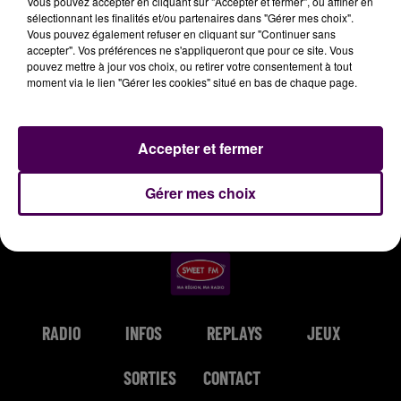
Vous pouvez accepter en cliquant sur "Accepter et fermer", ou affiner en
sélectionnant les finalités et/ou partenaires dans "Gérer mes choix".
8h06
8h06
8h03
8h03
7h55
7h55
Vous pouvez également refuser en cliquant sur "Continuer sans
accepter". Vos préférences ne s'appliqueront que pour ce site. Vous
pouvez mettre à jour vos choix, ou retirer votre consentement à tout
moment via le lien "Gérer les cookies" situé en bas de chaque page.
SHAKIRA & BURNA BOY
GIMS
BILL MEDLEY & JENNIFER
Accepter et fermer
Dai Dai
Sois Pas Timide
WARNES
The Time Of My
Life
Gérer mes choix
RADIO
INFOS
REPLAYS
JEUX
SORTIES
CONTACT