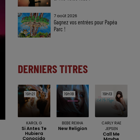
7 août 2026
Gagnez vos entrées pour Papéa
Parc !
DERNIERS TITRES
19h21
19h21
19h18
19h18
19h13
19h13
KAROL G
BEBE REXHA
CARLY RAE
Si Antes Te
New Religion
JEPSEN
Hubiera
Call Me
Conocido
Maybe