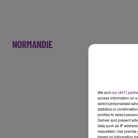
NORMANDIE
We and
our (447) partn
access information on a 
select personalised ad
statistics or combinatio
profiles to select person
Deliver and present adv
data such as IP address 
requested; Use precise g
based on information tra