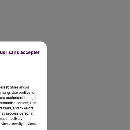
uer sans accepter
erest: Store and/or
tising; Use profiles to
tand audiences through
personalise content; Use
 fraud, and fix errors;
 may process personal
mation actively
vices; Identify devices