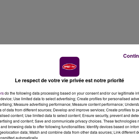
Contin
Le respect de votre vie privée est notre priorité
ers
do the following data processing based on your consent and/or our legitimate int
device; Use limited data to select advertising; Create profiles for personalised adver
vertising; Measure advertising performance; Measure content performance; Unders
ns of data from different sources; Develop and improve services; Create profiles to 
alised content; Use limited data to select content; Ensure security, prevent and detect
ertising and content; Save and communicate privacy choices. These technologies
and browsing data to offer following functionalities: Identify devices based on infor
eolocation data; Match and combine data from other data sources; Link different de
nsmitted automatically.