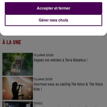
Accepter et fermer
Gérer mes choix
À LA UNE
31 juillet 2026
Gagnez vos entrées à Terra Botanica !
11 juillet 2026
Inscrivez-vous au casting The Voice & The Voice
Kids !
12h02