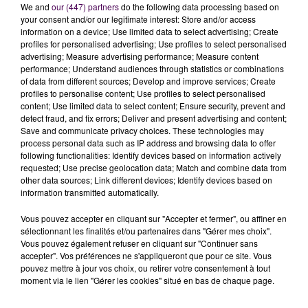
We and
our (447) partners
do the following data processing based on
LA PLUIE D’ÉTOILES FILANTES SE
your consent and/or our legitimate interest: Store and/or access
information on a device; Use limited data to select advertising; Create
POURSUIT
profiles for personalised advertising; Use profiles to select personalised
advertising; Measure advertising performance; Measure content
performance; Understand audiences through statistics or combinations
Si le nombre de témoignages est si important, c’est
of data from different sources; Develop and improve services; Create
aussi parce que de nombreuses personnes voulaient
profiles to personalise content; Use profiles to select personalised
content; Use limited data to select content; Ensure security, prevent and
ne pas rater les
Quadrantides
, cette pluie d’étoiles
detect fraud, and fix errors; Deliver and present advertising and content;
filantes qui intervient chaque début d’année. Pour en
Save and communicate privacy choices. These technologies may
profiter,
"il faut se tourner vers la constellation de la
process personal data such as IP address and browsing data to offer
following functionalities: Identify devices based on information actively
Grande Ourse, ou celle du Bouvier, donc plutôt vers
requested; Use precise geolocation data; Match and combine data from
le nord",
jusqu'au 12 janvier
.
other data sources; Link different devices; Identify devices based on
information transmitted automatically.
Le reportage de Corentin Allain :
Vous pouvez accepter en cliquant sur "Accepter et fermer", ou affiner en
sélectionnant les finalités et/ou partenaires dans "Gérer mes choix".
Vous pouvez également refuser en cliquant sur "Continuer sans
accepter". Vos préférences ne s'appliqueront que pour ce site. Vous
pouvez mettre à jour vos choix, ou retirer votre consentement à tout
moment via le lien "Gérer les cookies" situé en bas de chaque page.