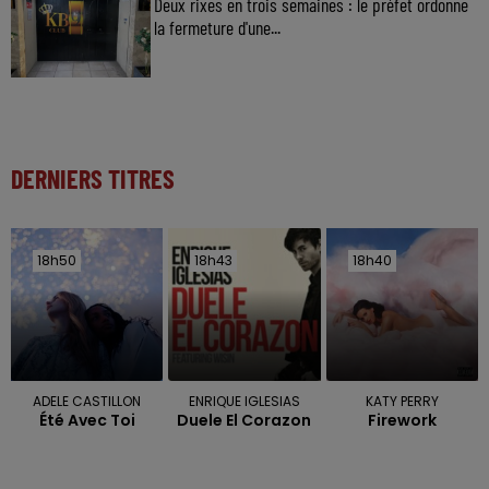
Deux rixes en trois semaines : le préfet ordonne
la fermeture d'une...
DERNIERS TITRES
18h50
18h50
18h43
18h43
18h40
18h40
ADELE CASTILLON
ENRIQUE IGLESIAS
KATY PERRY
Été Avec Toi
Duele El Corazon
Firework