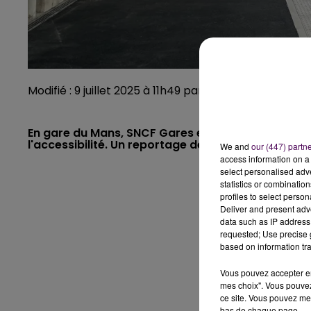
Modifié : 9 juillet 2025 à 11h49 par Manon Foucault
En gare du Mans, SNCF Gares et Connexions fait u
l'accessibilité. Un reportage de Manon Foucault.
We and
our (447) partn
access information on a 
select personalised ad
statistics or combinatio
profiles to select person
Deliver and present adv
data such as IP address 
requested; Use precise g
based on information tra
Vous pouvez accepter en 
mes choix". Vous pouvez
ce site. Vous pouvez met
bas de chaque page.