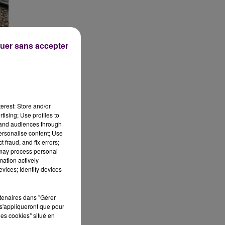
uer sans accepter
er
erest: Store and/or
tising; Use profiles to
tand audiences through
personalise content; Use
 fraud, and fix errors;
 may process personal
mation actively
vices; Identify devices
rtenaires dans "Gérer
s'appliqueront que pour
les cookies" situé en