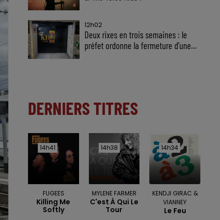
12h02
Deux rixes en trois semaines : le
préfet ordonne la fermeture d'une...
DERNIERS TITRES
14h41
14h41
14h38
14h38
14h34
14h34
FUGEES
MYLENE FARMER
KENDJI GIRAC &
Killing Me
C'est À Qui Le
VIANNEY
Softly
Tour
Le Feu