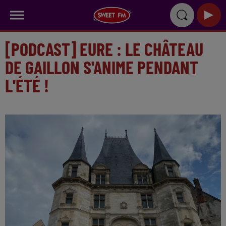
[PODCAST] EURE : LE CHÂTEAU
DE GAILLON S'ANIME PENDANT
L'ÉTÉ !