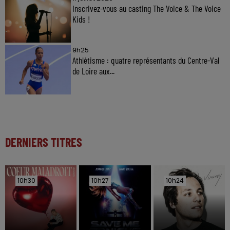
Inscrivez-vous au casting The Voice & The Voice
Kids !
9h25
Athlétisme : quatre représentants du Centre-Val
de Loire aux...
DERNIERS TITRES
10h30
10h30
10h27
10h27
10h24
10h24