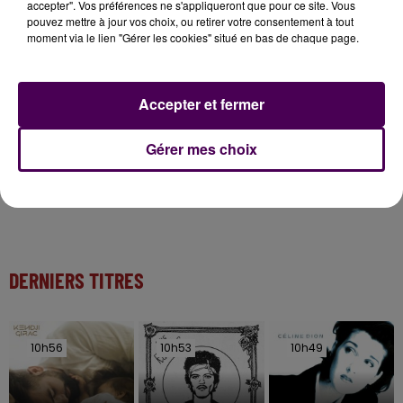
accepter". Vos préférences ne s'appliqueront que pour ce site. Vous
pouvez mettre à jour vos choix, ou retirer votre consentement à tout
11 juillet 2026
moment via le lien "Gérer les cookies" situé en bas de chaque page.
Inscrivez-vous au casting The Voice & The Voice
Kids !
Accepter et fermer
7 août 2026
Gagnez vos entrées pour Papéa Parc !
Gérer mes choix
DERNIERS TITRES
10h56
10h56
10h53
10h53
10h49
10h49