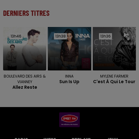
DERNIERS TITRES
13h46
13h46
13h38
13h38
13h36
13h36
BOULEVARD DES AIRS &
INNA
MYLENE FARMER
Sun Is Up
C'est À Qui Le Tour
VIANNEY
Allez Reste