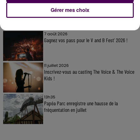
Gérer mes choix
À LA UNE
7 août 2026
Gagnez vos pass pour le V and B Fest' 2026 !
11 juillet 2026
Inscrivez-vous au casting The Voice & The Voice
Kids !
13h35
Papéa Parc enregistre une hausse de la
fréquentation en juillet