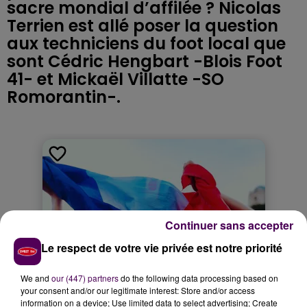
sacre mondial d’affilée ? Nicolas
Terrien est allé poser la question
aux techniciens du foot local que
sont Cédric Hengbart -Blois Foot
41- et Mickaël Villatte -SO
Romorantin-.
Continuer sans accepter
Le respect de votre vie privée est notre priorité
We and
our (447) partners
do the following data processing based on
your consent and/or our legitimate interest: Store and/or access
information on a device; Use limited data to select advertising; Create