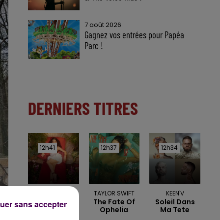
7 août 2026
Gagnez vos entrées pour Papéa
Parc !
DERNIERS TITRES
12h41
12h41
12h37
12h37
12h34
12h34
NAIKA
TAYLOR SWIFT
KEEN'V
One Track
The Fate Of
Soleil Dans
uer sans accepter
Mind
Ophelia
Ma Tete