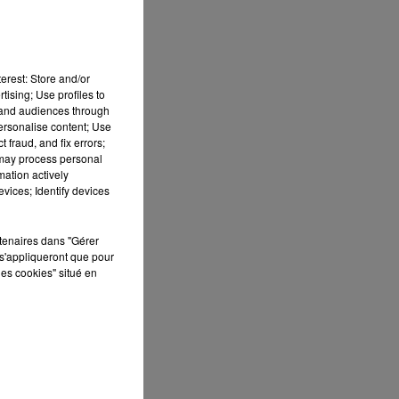
erest: Store and/or
tising; Use profiles to
tand audiences through
personalise content; Use
 fraud, and fix errors;
 may process personal
mation actively
vices; Identify devices
rtenaires dans "Gérer
s
s'appliqueront que pour
les cookies" situé en
t
s