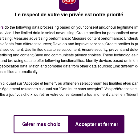
Le respect de votre vie privée est notre priorité
ers
do the following data processing based on your consent and/or our legitimate int
device; Use limited data to select advertising; Create profiles for personalised adver
vertising; Measure advertising performance; Measure content performance; Unders
ns of data from different sources; Develop and improve services; Create profiles to 
 camp secret de Villebout-Bellande
alised content; Use limited data to select content; Ensure security, prevent and detect
ertising and content; Save and communicate privacy choices. These technologies
and browsing data to offer following functionalities: Identify devices based on infor
ient sur la France, dans la perspective d’un
eolocation data; Match and combine data from other data sources; Link different de
nsmitted automatically.
 Le 20 mai,
le camp secret installé sur la ferme de
les pilotes dont les appareils ont été abattus par
cliquant sur "Accepter et fermer", ou affiner en sélectionnant les finalités et/ou pa
colas Terrien s’est appuyé sur le témoignage de l’un de ce
 également refuser en cliquant sur "Continuer sans accepter". Vos préférences ne 
tre à jour vos choix, ou retirer votre consentement à tout moment via le lien "Gérer 
 la rencontre de
Jean-Claude Galerne, historien local, e
ial des aviateurs de Villebout-Bellande
, sur place, dan
Eure-et-Loir.
Gérer mes choix
Accepter et fermer