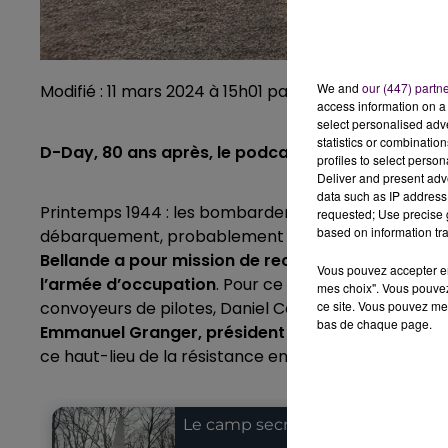
We and
our (447) partn
Modifié : 11 mars 2024 à 15h01 par Nicolas Terrien
access information on a 
select personalised ad
statistics or combinatio
D-Day, 80 ans après, le podcast, épisode #6 : le
profiles to select person
Deliver and present adv
data such as IP address 
Printemps 1944 : les bombardements alliés s’intensif
requested; Use precise g
based on information tra
débarquement, probablement dans le nord du pays.
Bellande a pour mission de recueillir et de cacher 
Vous pouvez accepter en 
l’armée d’occupation
. Pour ce sixième épisode, Ni
mes choix". Vous pouvez
ce site. Vous pouvez met
convoyeurs de pilotes, Daniel Cogneau, pour aller à
bas de chaque page.
Emmanuel Granger, président du Comité du Mémor
ce haut-lieu de la résistance entre Loir-et-Cher et 