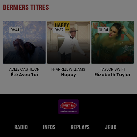
DERNIERS TITRES
9h41
9h41
9h37
9h37
9h34
9h34
ADELE CASTILLON
PHARRELL WILLIAMS
TAYLOR SWIFT
Été Avec Toi
Happy
Elizabeth Taylor
RADIO
INFOS
REPLAYS
JEUX