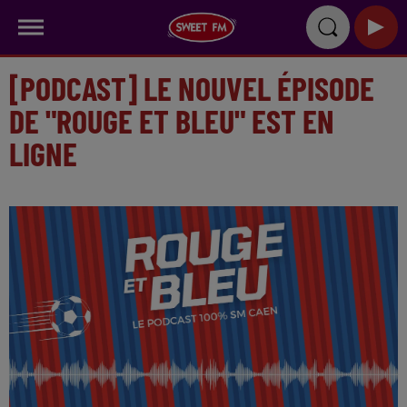
[PODCAST] LE NOUVEL ÉPISODE
DE "ROUGE ET BLEU" EST EN
LIGNE