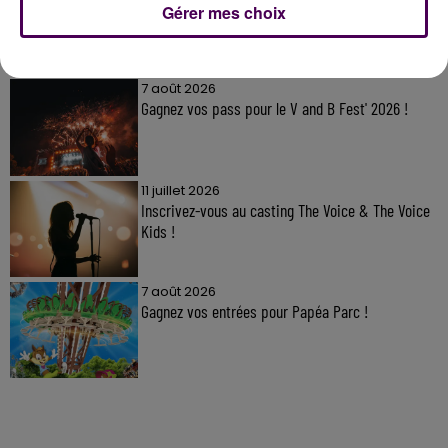
Gérer mes choix
À LA UNE
7 août 2026
Gagnez vos pass pour le V and B Fest' 2026 !
11 juillet 2026
Inscrivez-vous au casting The Voice & The Voice
Kids !
7 août 2026
Gagnez vos entrées pour Papéa Parc !