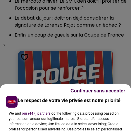
Le mercato d'hiver, Le SM Caen doit-il profiter de
l’occasion pour se renforcer ?
Le débat du jour : doit-on déjà considérer la
signature de Lorenzo Rajot comme un échec ?
Enfin, un coup de gueule sur la Coupe de France
<
Continuer sans accepter
Le respect de votre vie privée est notre priorité
We and
our (447) partners
do the following data processing based on
your consent and/or our legitimate interest: Store and/or access
information on a device; Use limited data to select advertising; Create
profiles for personalised advertising; Use profiles to select personalised