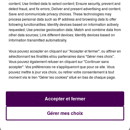
content; Use limited data to select content; Ensure security, prevent and
detect fraud, and fix errors; Deliver and present advertising and content;
Save and communicate privacy choices. These technologies may
process personal data such as IP address and browsing data to offer
following functionalities: Identify devices based on information actively
requested; Use precise geolocation data; Match and combine data from
other data sources; Link different devices; Identify devices based on
information transmitted automatically.
Vous pouvez accepter en cliquant sur "Accepter et fermer", ou affiner en
sélectionnant les finalités et/ou partenaires dans "Gérer mes choix".
Vous pouvez également refuser en cliquant sur "Continuer sans
accepter". Vos préférences ne s'appliqueront que pour ce site. Vous
pouvez mettre à jour vos choix, ou retirer votre consentement à tout
moment via le lien "Gérer les cookies" situé en bas de chaque page.
À LA UNE
Accepter et fermer
Gérer mes choix
31 juillet 2026
Gagnez vos entrées à Terra Botanica !