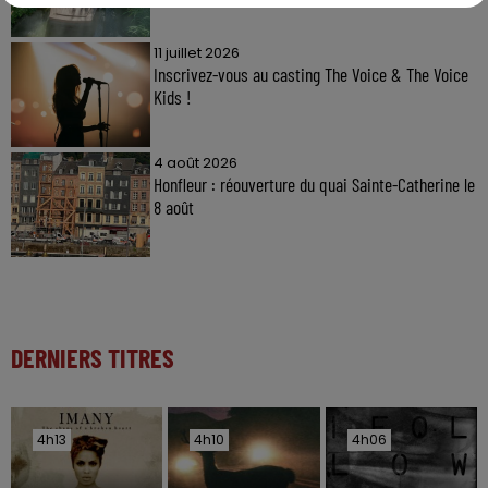
11 juillet 2026
Inscrivez-vous au casting The Voice & The Voice
Kids !
4 août 2026
Honfleur : réouverture du quai Sainte-Catherine le
8 août
DERNIERS TITRES
4h13
4h13
4h10
4h10
4h06
4h06